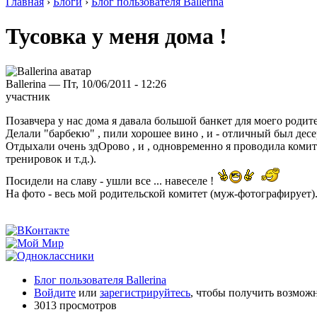
Главная
›
Блоги
›
Блог пользователя Ballerina
Тусовка у меня дома !
Ballerina — Пт, 10/06/2011 - 12:26
участник
Позавчера у нас дома я давала большой банкет для моего родит
Делали "барбекю" , пили хорошее вино , и - отличный был десе
Отдыхали очень здОрово , и , одновременно я проводила комите
тренировок и т.д.).
Посидели на славу - ушли все ... навеселе !
На фото - весь мой родительской комитет (муж-фотографирует)
Блог пользователя Ballerina
Войдите
или
зарегистрируйтесь
, чтобы получить возмож
3013 просмотров