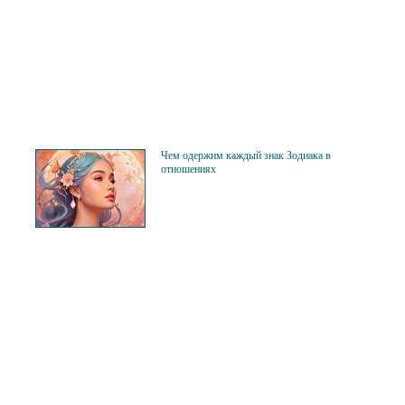
Чем одержим каждый знак Зодиака в
отношениях