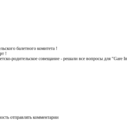
ельского балетного комитета !
рт !
тско-родительское совещание - решали все вопросы для "Gare In
.
ность отправлять комментарии