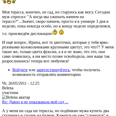
Моя терасса, конечно, не сад, но старуюсь как могу. Сегодня
муж спросил: "А когда мы ужинать начнем на
терассе?"...Значит, скоро начнем, просто я в универе 3 дня в
неделю, пока некогда особо, но к концу недели определимся,
т.е. произведём дислокацию
И ещё вопрос, Ирина, вот те цветочки, которые у тебя ярко-
розовыми колокольчиками крупными цветут, это что?? У меня
такие же, только цвета фуксии, а я и не знаю, что это, они
сами появились, я им место позже освободила, они ваще так
разрослиииись! теперь вот любуемся!
Войдите
или
зарегистрируйтесь
, чтобы получить
возможность отправлять комментарии
Чт, 26/05/2011 - 12:25
Belena
участник
Re: Давно я не показывала мой сад ...
А у меня ни сада ни терассы, но подбиваю мужа купить два
стульчика и столик на балкон. Кажется он уже "сломался" и