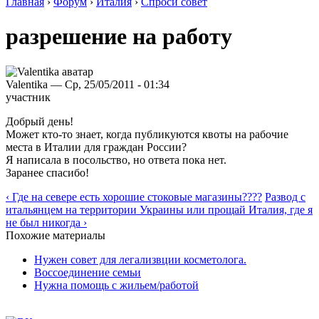
Главная
›
Форум
›
Италия
›
Спроси совет
разрешение на работу
Valentika — Ср, 25/05/2011 - 01:34
участник
Добрый день!
Может кто-то знает, когда публикуются квоты на рабочие
места в Италии для граждан России?
Я написала в посольство, но ответа пока нет.
Заранее спасибо!
‹ Где на севере есть хорошие стоковые магазины????
Развод с
итальянцем на территории Украины или прощай Италия, где я
не был никогда ›
Похожие материалы
Нужен совет для легализвции косметолога.
Воссоединение семьи
Нужна помощь с жильем/работой