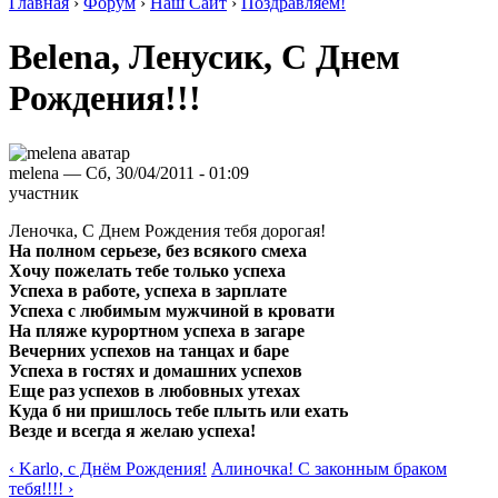
Главная
›
Форум
›
Наш Сайт
›
Поздравляем!
Belena, Ленусик, С Днем
Рождения!!!
melena — Сб, 30/04/2011 - 01:09
участник
Леночка, С Днем Рождения тебя дорогая!
На полном серьезе, без всякого смеха
Хочу пожелать тебе только успеха
Успеха в работе, успеха в зарплате
Успеха с любимым мужчиной в кровати
На пляже курортном успеха в загаре
Вечерних успехов на танцах и баре
Успеха в гостях и домашних успехов
Еще раз успехов в любовных утехах
Куда б ни пришлось тебе плыть или ехать
Везде и всегда я желаю успеха!
‹ Karlo, с Днём Рождения!
Алиночка! С законным браком
тебя!!!! ›