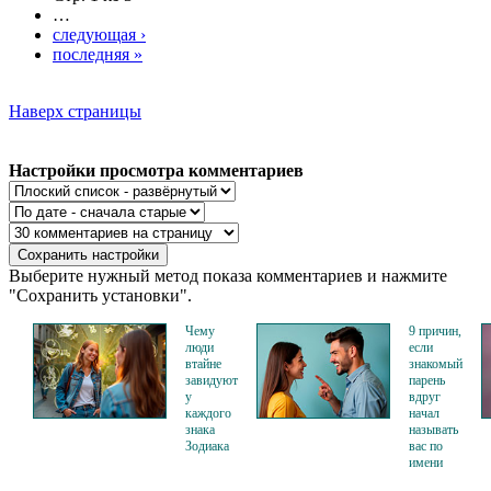
…
следующая ›
последняя »
Наверх страницы
Настройки просмотра комментариев
Выберите нужный метод показа комментариев и нажмите
"Сохранить установки".
Чему
9 причин,
люди
если
втайне
знакомый
завидуют
парень
у
вдруг
каждого
начал
знака
называть
Зодиака
вас по
имени