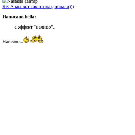
Re: А мы вот так отпраздновали)))
Написано bella:
а эффект "налицо"..
Навеяло...