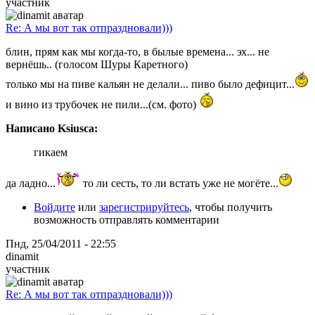
участник
Re: А мы вот так отпраздновали)))
блин, прям как мы когда-то, в былые времена... эх... не
вернёшь.. (голосом Шуры Каретного)
только мы на пиве кальян не делали... пиво было дефицит...
и вино из трубочек не пили...(см. фото)
Написано Ksiusca:
гикаем
да ладно...
то ли сесть, то ли встать уже не могёте...
Войдите
или
зарегистрируйтесь
, чтобы получить
возможность отправлять комментарии
Пнд, 25/04/2011 - 22:55
dinamit
участник
Re: А мы вот так отпраздновали)))