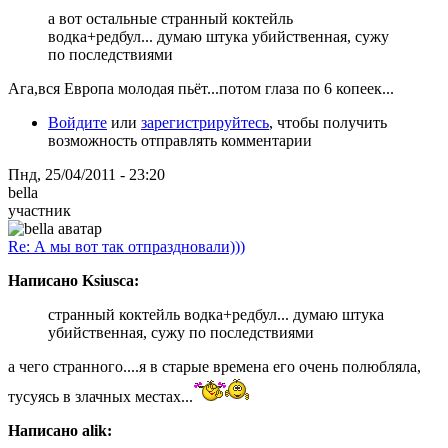
а вот остальные странный коктейль
водка+редбул... думаю штука убийственная, сужу
по последствиями
Ага,вся Европа молодая пьёт...потом глаза по 6 копеек...
Войдите
или
зарегистрируйтесь
, чтобы получить
возможность отправлять комментарии
Пнд, 25/04/2011 - 23:20
bella
участник
Re: А мы вот так отпраздновали)))
Написано Ksiusca:
странный коктейль водка+редбул... думаю штука
убийственная, сужу по последствиями
а чего странного....я в старые времена его очень полюбляла,
тусуясь в злачных местах...
Написано alik: