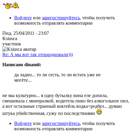
Войдите
или
зарегистрируйтесь
, чтобы получить
возможность отправлять комментарии
Пнд, 25/04/2011 - 23:07
Ksiusca
участник
Re: А мы вот так отпраздновали)))
Написано dinamit:
да ладно... то ли сесть, то ли встать уже не
могёте...
не мы культурно... я одну бутылку вина еле допила,
смешивала с минералкой, водитель пиво без алкогольное пил,
а вот остальные странный коктейль водка+редбул... думаю
штука убийственная, сужу по последствиями
Войдите
или
зарегистрируйтесь
, чтобы получить
возможность отправлять комментарии