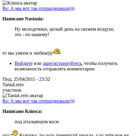
Re: А мы вот так отпраздновали)))
Написано Nastasia:
Ну молодечики, целый день на свежем воздухе,
это - по нашему!
ет мы умеем и любим)))
Войдите
или
зарегистрируйтесь
, чтобы получить
возможность отправлять комментарии
Пнд, 25/04/2011 - 23:32
TaniaLerro
участник
Re: А мы вот так отпраздновали)))
Написано Ksiusca:
под итальянцем косю
ого
Ксюшка, ты хоть перечитуй иногда, а то тебя еще не