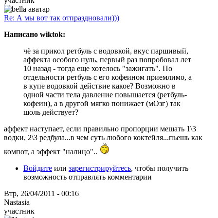
участник
Re: А мы вот так отпраздновали)))
Написано wiktok:
чё за прикол ретбуль с водовкой, вкус паршивый,
аффекта особого нуль, первый раз попробовал лет
10 назад - тогда еще хотелось "зажигать". По
отдельности ретбуль с его кофеином приемлимо, а
в купе водовкой действие какое? Возможно в
одной части тела давление повышается (ретбуль-
кофеин), а в другой мягко понижает (мОзг) так
шоль действует?
аффект наступает, если правильно пропорции мешать 1\3
водки, 2\3 редбула...в чем суть любого коктейля...пьешь как
компот, а эффект "налицо"..
Войдите
или
зарегистрируйтесь
, чтобы получить
возможность отправлять комментарии
Втр, 26/04/2011 - 00:16
Nastasia
участник