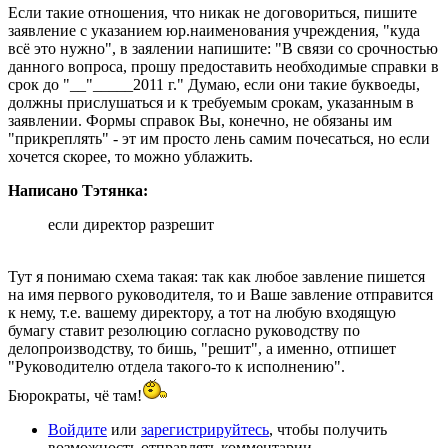
Если такие отношения, что никак не договориться, пишите
заявление с указанием юр.наименования учреждения, "куда
всё это нужно", в заялении напишите: "В связи со срочностью
данного вопроса, прошу предоставить необходимые справки в
срок до "__"_____2011 г." Думаю, если они такие буквоеды,
должны прислушаться и к требуемым срокам, указанным в
заявлении. Формы справок Вы, конечно, не обязаны им
"прикреплять" - эт им просто лень самим почесаться, но если
хочется скорее, то можно ублажить.
Написано Тэтянка:
если директор разрешит
Тут я понимаю схема такая: так как любое завление пишется
на имя первого руководителя, то и Ваше завление отправится
к нему, т.е. вашему директору, а тот на любую входящую
бумагу ставит резолюцию согласно руководству по
делопроизводству, то бишь, "решит", а именно, отпишет
"Руководителю отдела такого-то к исполнению".
Бюрократы, чё там!
Войдите
или
зарегистрируйтесь
, чтобы получить
возможность отправлять комментарии