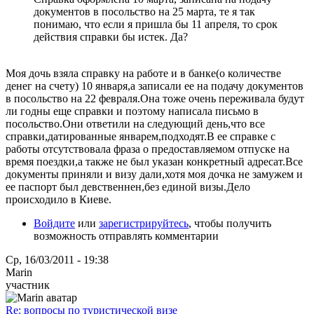
документов в посольство на 25 марта, те я так
понимаю, что если я пришла бы 11 апреля, то срок
действия справки бы истек. Да?
Моя дочь взяла справку на работе и в банке(о количестве
денег на счету) 10 января,а записали ее на подачу документов
в посольство на 22 февраля.Она тоже очень переживала будут
ли годны еще справки и поэтому написала письмо в
посольство.Они ответили на следующий день,что все
справки,датированные январем,подходят.В ее справке с
работы отсутствовала фраза о предоставляемом отпуске на
время поездки,а также не был указан конкретный адресат.Все
документы приняли и визу дали,хотя моя дочка не замужем и
ее паспорт был девственнен,без единой визы.Дело
происходило в Киеве.
Войдите
или
зарегистрируйтесь
, чтобы получить
возможность отправлять комментарии
Ср, 16/03/2011 - 19:38
Marin
участник
Re: вопросы по туристической визе