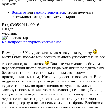
бумажки...
Войдите
или
зарегистрируйтесь
, чтобы получить
возможность отправлять комментарии
Втр, 03/05/2011 - 09:16
Ginger
участник
Re: вопросы по туристической визе
Всем привет! Хочу рассказать как я получала тур визу
Может быть кого-то мой рассказ немного успокоит, т.к. не все
так страшно, как кажется
Вначале мы с моим любимым
перелопатили инет в поисках инфы как лучше получить визу
без отказа, (в процессе поиска я нашла этот форум и
присоединилась к вам). Информация есть и вся разная. Еще
подруга сказала что лучше первый раз делать тур визу через
турагентство,т.к. по приглашению от мужчины могут
завернуть (хотя мне кажется это глупость, не знаю...) В конце
концов решила подавать на визу сама, т.к. если делать это
через агентство, то придется заплатить полную стоимость
гостиницы сразу и потом нельзя отменить бронь. Вообщем я
собрала все документы по списку с сайта визового центра