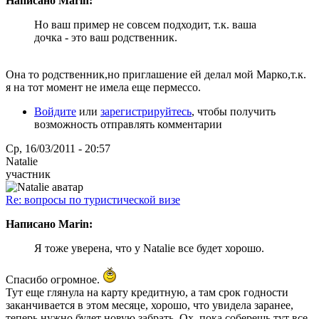
Написано Marin:
Но ваш пример не совсем подходит, т.к. ваша
дочка - это ваш родственник.
Она то родственник,но приглашение ей делал мой Марко,т.к.
я на тот момент не имела еще пермессо.
Войдите
или
зарегистрируйтесь
, чтобы получить
возможность отправлять комментарии
Ср, 16/03/2011 - 20:57
Natalie
участник
Re: вопросы по туристической визе
Написано Marin:
Я тоже уверена, что у Natalie все будет хорошо.
Спасибо огромное.
Тут еще глянула на карту кредитную, а там срок годности
заканчивается в этом месяце, хорошо, что увидела заранее,
теперь нужно будет новую забрать. Ох..пока соберешь тут все