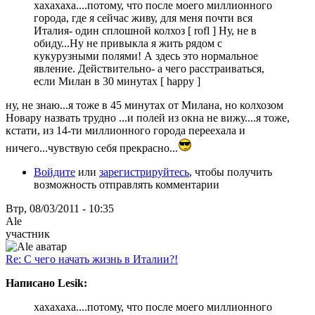
хахахаха....потому, что после моего миллионного
города, где я сейчас живу, для меня почти вся
Италия- один сплошной колхоз [ rofl ] Ну, не в
обиду...Ну не привыкла я жить рядом с
кукурузными полями! А здесь это нормальное
явление. Действительно- а чего расстраиваться,
если Милан в 30 минутах [ happy ]
ну, не знаю...я тоже в 45 минутах от Милана, но колхозом
Новару назвать трудно ...и полей из окна не вижу....я тоже,
кстати, из 14-ти миллионного города переехала и
ничего...чувствую себя прекрасно...
Войдите
или
зарегистрируйтесь
, чтобы получить
возможность отправлять комментарии
Втр, 08/03/2011 - 10:35
Ale
участник
Re: С чего начать жизнь в Италии?!
Написано Lesik:
хахахаха....потому, что после моего миллионного