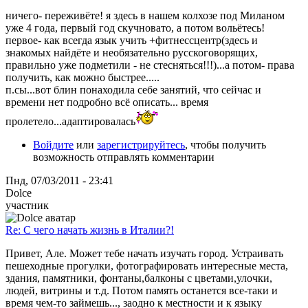
ничего- переживёте! я здесь в нашем колхозе под Миланом
уже 4 года, первый год скучновато, а потом вольётесь!
первое- как всегда язык учить +фитнессцентр(здесь и
знакомых найдёте и необязательно русскоговорящих,
правильно уже подметили - не стесняться!!!)...а потом- права
получить, как можно быстрее.....
п.сы...вот блин понаходила себе занятий, что сейчас и
времени нет подробно всё описать... время
пролетело...адаптировалась
Войдите
или
зарегистрируйтесь
, чтобы получить
возможность отправлять комментарии
Пнд, 07/03/2011 - 23:41
Dolce
участник
Re: С чего начать жизнь в Италии?!
Привет, Але. Может тебе начать изучать город. Устраивать
пешеходные прогулки, фотографировать интересные места,
здания, памятники, фонтаны,балконы с цветами,улочки,
людей, витрины и т.д. Потом память останется все-таки и
время чем-то займешь..., заодно к местности и к языку