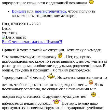
определенные сложности с адаптацией возникали.
Войдите
или
зарегистрируйтесь
, чтобы получить
возможность отправлять комментарии
Пнд, 07/03/2011 - 23:20
Lesik
участник
Re: С чего начать жизнь в Италии?!
Привет! Я тоже в такой же ситуации. Тоже пакую чемодан.
Чем заниматься-ума не приложу
. Нет, ну, кухня-
приборка,понятно, какое-то время занимают, потом, учитывая
разницу во времени-общение с друзьями, родственниками. В
общем, так день и проходит. ( я с таким распорядком
"продержалась" 3 месяца)
. Но хочется заняться каким-то
делом, чтобы и время заполнить и доход поиметь..
Язык
по-тихоньку осваиваю, но общаться с незнакомыми мне
людьми еще стесняюсь. С друзьями мужа уже- нет
,
наблюдается некий прогресс..
Поэтому, думаю надо
прислушаться к советам форумчан и штудировать учебники