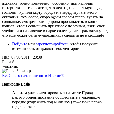
ахахахха..точно подмечено...особенно, при наличии
интернета...а что касается, что делать, пока нет мужа...да,
господи...купила карту города и вперед изучать место
обитания...тем более, скоро будем совсем тепло, гулять на
солнышке, смотреть как природа просыпается, в конце
концов, чтобы совмещать приятное с полезным, взять свои
учебники и на лавочке в парке сидеть учить грамматику.....да
что еще может быть лучше..никуда спешить не надо...лафа..
Войдите
или
зарегистрируйтесь
, чтобы получить
возможность отправлять комментарии
Пнд, 07/03/2011 - 23:38
Elena S
участник
Re: С чего начать жизнь в Италии?!
Написано Lesik:
А потом уже ориентироваться на месте Правда,
как это ориентирование осуществить в маленьком
городке (буду жить под Миланом) тоже пока плохо
представляю