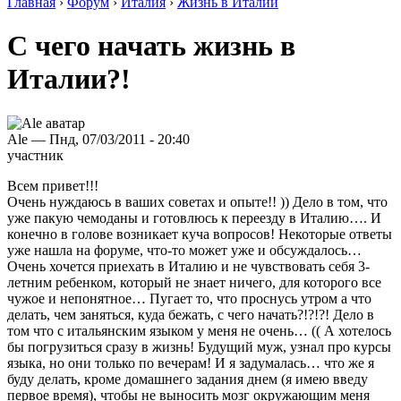
Главная
›
Форум
›
Италия
›
Жизнь в Италии
С чего начать жизнь в
Италии?!
Ale — Пнд, 07/03/2011 - 20:40
участник
Всем привет!!!
Очень нуждаюсь в ваших советах и опыте!! )) Дело в том, что
уже пакую чемоданы и готовлюсь к переезду в Италию…. И
конечно в голове возникает куча вопросов! Некоторые ответы
уже нашла на форуме, что-то может уже и обсуждалось…
Очень хочется приехать в Италию и не чувствовать себя 3-
летним ребенком, который не знает ничего, для которого все
чужое и непонятное… Пугает то, что проснусь утром а что
делать, чем заняться, куда бежать, с чего начать?!?!?! Дело в
том что с итальянским языком у меня не очень… (( А хотелось
бы погрузиться сразу в жизнь! Будущий муж, узнал про курсы
языка, но они только по вечерам! И я задумалась… что же я
буду делать, кроме домашнего задания днем (я имею введу
первое время), чтобы не выносить мозг окружающим меня