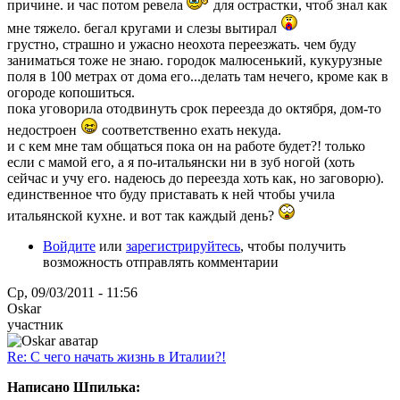
причине. и час потом ревела
для острастки, чтоб знал как
мне тяжело. бегал кругами и слезы вытирал
грустно, страшно и ужасно неохота переезжать. чем буду
заниматься тоже не знаю. городок малюсенький, кукурузные
поля в 100 метрах от дома его...делать там нечего, кроме как в
огороде копошиться.
пока уговорила отодвинуть срок переезда до октября, дом-то
недостроен
соответственно ехать некуда.
и с кем мне там общаться пока он на работе будет?! только
если с мамой его, а я по-итальянски ни в зуб ногой (хоть
сейчас и учу его. надеюсь до переезда хоть как, но заговорю).
единственное что буду приставать к ней чтобы учила
итальянской кухне. и вот так каждый день?
Войдите
или
зарегистрируйтесь
, чтобы получить
возможность отправлять комментарии
Ср, 09/03/2011 - 11:56
Oskar
участник
Re: С чего начать жизнь в Италии?!
Написано Шпилька: