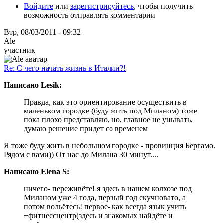
Войдите
или
зарегистрируйтесь
, чтобы получить
возможность отправлять комментарии
Втр, 08/03/2011 - 09:32
Ale
участник
Re: С чего начать жизнь в Италии?!
Написано Lesik:
Правда, как это ориентирование осуществить в
маленьком городке (буду жить под Миланом) тоже
пока плохо представляю, но, главное не унывать,
думаю решение придет со временем
Я тоже буду жить в небольшом городке - провинция Бергамо.
Рядом с вами)) От нас до Милана 30 минут....
Написано Elena S:
ничего- переживёте! я здесь в нашем колхозе под
Миланом уже 4 года, первый год скучновато, а
потом вольётесь! первое- как всегда язык учить
+фитнессцентр(здесь и знакомых найдёте и