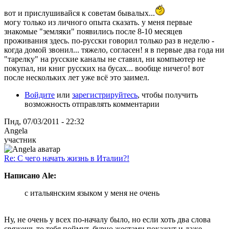
вот и прислушивайся к советам бывалых...
могу только из личного опыта сказать. у меня первые
знакомые "земляки" появились после 8-10 месяцев
проживания здесь. по-русски говорил только раз в неделю -
когда домой звонил... тяжело, согласен! я в первые два года ни
"тарелку" на русские каналы не ставил, ни компьютер не
покупал, ни книг русских на бусах... вообще ничего! вот
после нескольких лет уже всё это заимел.
Войдите
или
зарегистрируйтесь
, чтобы получить
возможность отправлять комментарии
Пнд, 07/03/2011 - 22:32
Angela
участник
Re: С чего начать жизнь в Италии?!
Написано Ale:
с итальянским языком у меня не очень
Ну, не очень у всех по-началу было, но если хоть два слова
свяжешь то тебя поймут, бурно жестами покажут и даже