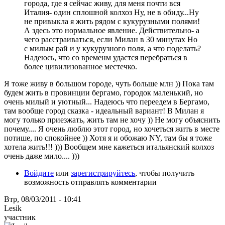
города, где я сейчас живу, для меня почти вся
Италия- один сплошной колхоз Ну, не в обиду...Ну
не привыкла я жить рядом с кукурузными полями!
А здесь это нормальное явление. Действительно- а
чего расстраиваться, если Милан в 30 минутах Но
с милым рай и у кукурузного поля, а что поделать?
Надеюсь, что со временм удастся перебраться в
более цивилизованное местечко.
Я тоже живу в большом городе, чуть больше млн )) Пока там
будем жить в провинции бергамо, городок маленький, но
очень милый и уютный... Надеюсь что переедем в Бергамо,
там вообще город сказка - идеальный вариант! В Милан я
могу только приезжать, жить там не хочу )) Не могу объяснить
почему.... Я очень люблю этот город, но хочеться жить в месте
потише, по спокойнее )) Хотя я и обожаю NY, там бы я тоже
хотела жить!!! ))) Вообщем мне кажеться итальянский колхоз
очень даже мило.... )))
Войдите
или
зарегистрируйтесь
, чтобы получить
возможность отправлять комментарии
Втр, 08/03/2011 - 10:41
Lesik
участник