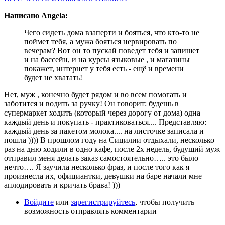
Написано Angela:
Чего сидеть дома взаперти и бояться, что кто-то не
поймет тебя, а мужа бояться нервировать по
вечерам? Вот он то пускай поведет тебя и запишет
и на бассейн, и на курсы языковые , и магазины
покажет, интернет у тебя есть - ещё и времени
будет не хватать!
Нет, муж , конечно будет рядом и во всем помогать и
заботится и водить за ручку! Он говорит: будешь в
супермаркет ходить (который через дорогу от дома) одна
каждый день и покупать - практиковаться.... Представляю:
каждый день за пакетом молока.... на листочке записала и
пошла )))) В прошлом году на Сицилии отдыхали, несколько
раз на дню ходили в одно кафе, после 2х недель, будущий муж
отправил меня делать заказ самостоятельно….. это было
нечто…. Я заучила несколько фраз, и после того как я
произнесла их, официантки, девушки на баре начали мне
аплодировать и кричать брава! )))
Войдите
или
зарегистрируйтесь
, чтобы получить
возможность отправлять комментарии