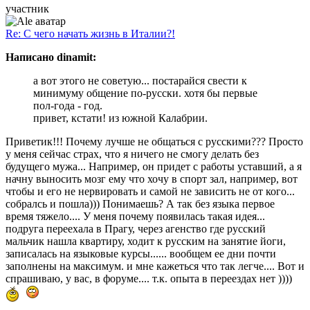
участник
Re: С чего начать жизнь в Италии?!
Написано dinamit:
а вот этого не советую... постарайся свести к
минимуму общение по-русски. хотя бы первые
пол-года - год.
привет, кстати! из южной Калабрии.
Приветик!!! Почему лучше не общаться с русскими??? Просто
у меня сейчас страх, что я ничего не смогу делать без
будущего мужа... Например, он придет с работы уставший, а я
начну выносить мозг ему что хочу в спорт зал, например, вот
чтобы и его не нервировать и самой не зависить не от кого...
собралсь и пошла))) Понимаешь? А так без языка первое
время тяжело.... У меня почему появилась такая идея...
подруга переехала в Прагу, через агенство где русский
мальчик нашла квартиру, ходит к русским на занятие йоги,
записалась на языковые курсы...... вообщем ее дни почти
заполнены на максимум. и мне кажеться что так легче.... Вот и
спрашиваю, у вас, в форуме.... т.к. опыта в переездах нет ))))