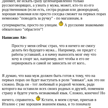
Динмит, не искать сразу целенаправленно только
русскоговорящих, а узнать у мужа, может, кто-то из его
родственников (если есть, сестра родная или двоюродная),
хорошая знакомая или просто соседка сможет на первых порах
немножко "поводить за ручку" - по магазинам, в
супермаркеты, просто по улицам.
А русскими знакомыми
обязательно "обрастете"!
Написано Ale:
Просто у меня сейчас страх, что я ничего не смогу
делать без будущего мужа... Например, он придет с
работы уставший, а я начну выносить мозг ему что
хочу в спорт зал, например, вот чтобы и его не
нервировать и самой не зависить не от кого..
Я думаю, что ваш муж должен быть готов к тому, что на
первых порах он будет выступать в роли "няньки", как это ни
сложно. Ведь он - тот любимый и родной человек, ради
которого вы оставили всех своих родных и друзей, поменяли
страну и будете учить незнакомый язык. Сложно, конечно! Но
ничего, справитесь.
Кстати, в моем случае, приехав в
Италию с уже хорошим знанием языка, и то поначалу