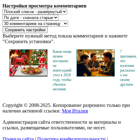
Настройки просмотра комментариев
Выберите нужный метод показа комментариев и нажмите
"Сохранить установки".
Какие вещи
7
нужно
признаков,
поставить
что
на
мужчина
новогодний
рассказал
стол в 2026
о вас
году, чтобы
своим
сбылись
друзьям
желания
Copyright © 2008-2025. Копирование разрешено только при
наличии активной ссылки:
Моя Италия
Администрация сайта ответственности за материалы и
ссылки, размещаемые пользователями, не несет.
Правила сайта
|
Политика конфиденциальности
|