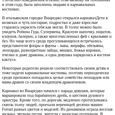
в этом году, была заполнена людьми в карнавальных
костюмах.
В итальянском городке Виареджо открылся карнавалДети в
колясках и чуть постарше, подростки и даже взрослые
старались украсить себя как могли. В толпе можно было
увидеть Робина Гуда, Супермена, Красную шапочку, пиратов,
клоунов, балерин, а также многочисленных фей с крыльями и
без. Но чаще всего среди прогуливающихся встречались
представители флоры и фауны - львы, жирафы, обезьяны,
леопарды, разноцветные зайцы, мишки, божьи коровки,
пчелки и даже драконы, а одна девушка нарядилась в костюм
кактуса.
Некоторые родители решили соответствовать своим детям и
тоже надели карнавальные костюмы, поэтому периодически
среди прохожих попадались целые семейства леопардов или
мама-дракон со своим младенцем-дракончиком.
Карнавал во Виареджо начался с парада девушек, которые
маршировали под барабанную дробь, и шествия духового
оркестра. Кроме того, по дорогам, медленно протискиваясь
сквозь толпу людей, проехали вереницей десятки машин
Ferrari разных цветов и моделей. Из динамиков играла веселая
музыка, звучали песни, зрители с радостью подпевали. В