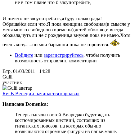
не в том плане что б злоупотребить,
И ничего не злоупотребить,я буду только рада!
Обращайся,если что.Я пока женщина свободная(в смысле у
меня много свободного времени),детей обожаю,и всегда
обожала,чуть ли не с рождения,а внуков пока не имею.Хотя
очень хочу......но мои барышни пока не торопятся.
Войдите
или
зарегистрируйтесь
, чтобы получить
возможность отправлять комментарии
Втр, 01/03/2011 - 14:28
Gulii
участник
Re: В Венеции начинается карнавал
Написано Domenica:
Теперь тысячи гостей Виареджо будут ждать
костюмированных шествий, состоящих из
гигантских повозок, на которых обычно
возвышаются огромные фигуры из папье-маше.