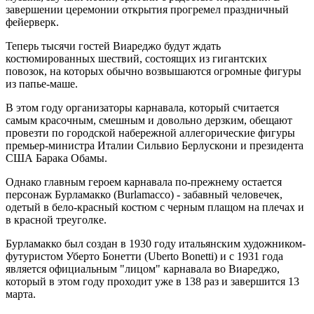
завершении церемонии открытия прогремел праздничный
фейерверк.
Теперь тысячи гостей Виареджо будут ждать
костюмированных шествий, состоящих из гигантских
повозок, на которых обычно возвышаются огромные фигуры
из папье-маше.
В этом году организаторы карнавала, который считается
самым красочным, смешным и довольно дерзким, обещают
провезти по городской набережной аллегорические фигуры
премьер-министра Италии Сильвио Берлускони и президента
США Барака Обамы.
Однако главным героем карнавала по-прежнему остается
персонаж Бурламакко (Burlamacco) - забавный человечек,
одетый в бело-красный костюм с черным плащом на плечах и
в красной треуголке.
Бурламакко был создан в 1930 году итальянским художником-
футуристом Уберто Бонетти (Uberto Bonetti) и с 1931 года
является официальным "лицом" карнавала во Виареджо,
который в этом году проходит уже в 138 раз и завершится 13
марта.