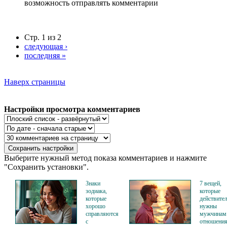
возможность отправлять комментарии
Стр. 1 из 2
следующая ›
последняя »
Наверх страницы
Настройки просмотра комментариев
Выберите нужный метод показа комментариев и нажмите
"Сохранить установки".
Знаки
7 вещей,
зодиака,
которые
которые
действите
хорошо
нужны
справляются
мужчинам
с
отношени