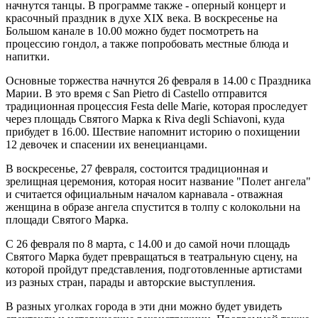
начнутся танцы. В программе также - оперный концерт и
красочный праздник в духе XIX века. В воскресенье на
Большом канале в 10.00 можно будет посмотреть на
процессию гондол, а также попробовать местные блюда и
напитки.
Основные торжества начнутся 26 февраля в 14.00 с Праздника
Марии. В это время с San Pietro di Castello отправится
традиционная процессия Festa delle Marie, которая проследует
через площадь Святого Марка к Riva degli Schiavoni, куда
прибудет в 16.00. Шествие напомнит историю о похищении
12 девочек и спасении их венецианцами.
В воскресенье, 27 февраля, состоится традиционная и
зрелищная церемония, которая носит название "Полет ангела"
и считается официальным началом карнавала - отважная
женщина в образе ангела спустится в толпу с колокольни на
площади Святого Марка.
С 26 февраля по 8 марта, с 14.00 и до самой ночи площадь
Святого Марка будет превращаться в театральную сцену, на
которой пройдут представления, подготовленные артистами
из разных стран, парады и авторские выступления.
В разных уголках города в эти дни можно будет увидеть