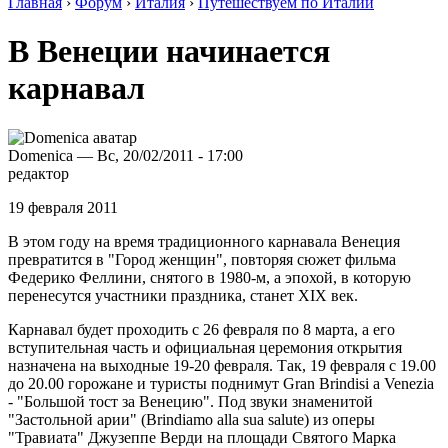
Главная
›
Форум
›
Италия
›
Путешествуем по Италии
В Венеции начинается
карнавал
Domenica — Вс, 20/02/2011 - 17:00
редактор
19 февраля 2011
В этом году на время традиционного карнавала Венеция
превратится в "Город женщин", повторяя сюжет фильма
Федерико Феллини, снятого в 1980-м, а эпохой, в которую
перенесутся участники праздника, станет XIX век.
Карнавал будет проходить с 26 февраля по 8 марта, а его
вступительная часть и официальная церемония открытия
назначена на выходные 19-20 февраля. Так, 19 февраля с 19.00
до 20.00 горожане и туристы поднимут Gran Brindisi a Venezia
- "Большой тост за Венецию". Под звуки знаменитой
"Застольной арии" (Brindiamo alla sua salute) из оперы
"Травиата" Джузеппе Верди на площади Святого Марка