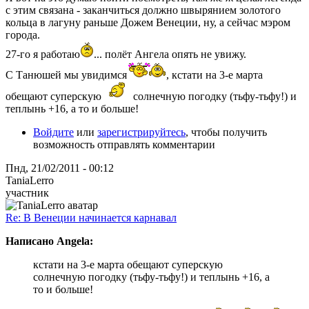
с этим связана - заканчиться должно швырянием золотого
кольца в лагуну раньше Дожем Венеции, ну, а сейчас мэром
города.
27-го я работаю
... полёт Ангела опять не увижу.
С Танюшей мы увидимся
, кстати на 3-е марта
обещают суперскую
солнечную погодку (тьфу-тьфу!) и
теплынь +16, а то и больше!
Войдите
или
зарегистрируйтесь
, чтобы получить
возможность отправлять комментарии
Пнд, 21/02/2011 - 00:12
TaniaLerro
участник
Re: В Венеции начинается карнавал
Написано Angela:
кстати на 3-е марта обещают суперскую
солнечную погодку (тьфу-тьфу!) и теплынь +16, а
то и больше!