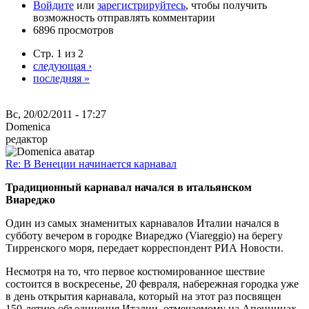
Войдите
или
зарегистрируйтесь
, чтобы получить
возможность отправлять комментарии
6896 просмотров
Стр. 1 из 2
следующая ›
последняя »
Вс, 20/02/2011 - 17:27
Domenica
редактор
Re: В Венеции начинается карнавал
Традиционный карнавал начался в итальянском
Виареджо
Один из самых знаменитых карнавалов Италии начался в
субботу вечером в городке Виареджо (Viareggio) на берегу
Тирренского моря, передает корреспондент РИА Новости.
Несмотря на то, что первое костюмированное шествие
состоится в воскресенье, 20 февраля, набережная городка уже
в день открытия карнавала, который на этот раз посвящен
150-летию объединения Италии, отмечаемому на Апеннинах