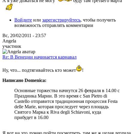
А я уже дожаться не могу
буду там третьего марта
Войдите
или
зарегистрируйтесь
, чтобы получить
возможность отправлять комментарии
Вс, 20/02/2011 - 23:57
Angela
участник
Re: В Венеции начинается карнавал
Ну, что... подтягивайтесь кто может
!
Написано Domenica:
Основные торжества начнутся 26 февраля в 14.00 с
Праздника Марии. В это время с San Pietro di
Castello отправится традиционная процессия Festa
delle Marie, которая проследует через площадь
Святого Марка к Riva degli Schiavoni, куда
прибудет в 16.00
Я вот на это думаю пойти посмотреть, там же ж целая легенда