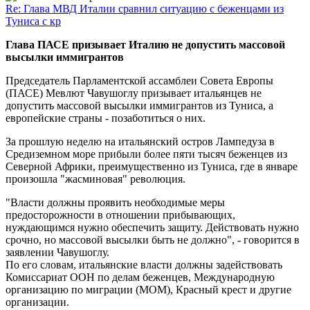
Re: Глава МВД Италии сравнил ситуацию с беженцами из
Туниса с кр
Глава ПАСЕ призывает Италию не допустить массовой
высылки иммигрантов
Председатель Парламентской ассамблеи Совета Европы
(ПАСЕ) Мевлют Чавушоглу призывает итальянцев не
допустить массовой высылки иммигрантов из Туниса, а
европейские страны - позаботиться о них.
За прошлую неделю на итальянский остров Лампедуза в
Средиземном море прибыли более пяти тысяч беженцев из
Северной Африки, преимущественно из Туниса, где в январе
произошла "жасминовая" революция.
"Власти должны проявить необходимые меры
предосторожности в отношении прибывающих,
нуждающимся нужно обеспечить защиту. Действовать нужно
срочно, но массовой высылки быть не должно", - говорится в
заявлении Чавушоглу.
По его словам, итальянские власти должны задействовать
Комиссариат ООН по делам беженцев, Международную
организацию по миграции (МОМ), Красный крест и другие
организации.