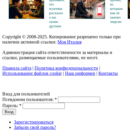
что
по
мужчина
которым
рассказал
вам не
о вас
хватает
своим
энергии
друзьям
Copyright © 2008-2025. Копирование разрешено только при
наличии активной ссылки:
Моя Италия
Администрация сайта ответственности за материалы и
ссылки, размещаемые пользователями, не несет.
Правила сайта
|
Политика конфиденциальности
|
Использование файлов cookie
|
Наш информер
|
Контакты
Вход для пользователей
Псевдоним пользователя:
*
Пароль:
*
Зарегистрироваться
Забыли свой пароль?