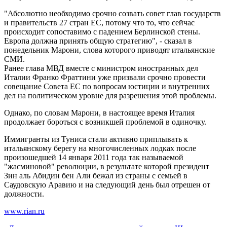
"Абсолютно необходимо срочно созвать совет глав государств
и правительств 27 стран ЕС, потому что то, что сейчас
происходит сопоставимо с падением Берлинской стены.
Европа должна принять общую стратегию", - сказал в
понедельник Марони, слова которого приводят итальянские
СМИ.
Ранее глава МВД вместе с министром иностранных дел
Италии Франко Фраттини уже призвали срочно провести
совещание Совета ЕС по вопросам юстиции и внутренних
дел на политическом уровне для разрешения этой проблемы.
Однако, по словам Марони, в настоящее время Италия
продолжает бороться с возникшей проблемой в одиночку.
Иммигранты из Туниса стали активно приплывать к
итальянскому берегу на многочисленных лодках после
произошедшей 14 января 2011 года так называемой
"жасминовой" революции, в результате которой президент
Зин аль Абидин бен Али бежал из страны с семьей в
Саудовскую Аравию и на следующий день был отрешен от
должности.
www.rian.ru