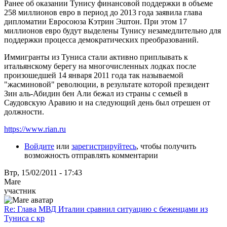
Ранее об оказании Тунису финансовой поддержки в объеме
258 миллионов евро в период до 2013 года заявила глава
дипломатии Евросоюза Кэтрин Эштон. При этом 17
миллионов евро будут выделены Тунису незамедлительно для
поддержки процесса демократических преобразований.
Иммигранты из Туниса стали активно приплывать к
итальянскому берегу на многочисленных лодках после
произошедшей 14 января 2011 года так называемой
"жасминовой" революции, в результате которой президент
Зин аль-Абидин бен Али бежал из страны с семьей в
Саудовскую Аравию и на следующий день был отрешен от
должности.
https://www.rian.ru
Войдите
или
зарегистрируйтесь
, чтобы получить
возможность отправлять комментарии
Втр, 15/02/2011 - 17:43
Mare
участник
Re: Глава МВД Италии сравнил ситуацию с беженцами из
Туниса с кр