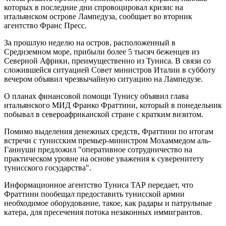
которых в последние дни спровоцировал кризис на
итальянском острове Лампедуза, сообщает во вторник
агентство Франс Пресс.
За прошлую неделю на остров, расположенный в
Средиземном море, прибыли более 5 тысяч беженцев из
Северной Африки, преимущественно из Туниса. В связи со
сложившейся ситуацией Совет министров Италии в субботу
вечером объявил чрезвычайную ситуацию на Лампедузе.
О планах финансовой помощи Тунису объявил глава
итальянского МИД Франко Фраттини, который в понедельник
побывал в североафриканской стране с кратким визитом.
Помимо выделения денежных средств, Фраттини по итогам
встречи с тунисским премьер-министром Мохаммедом аль-
Ганнуши предложил "оперативное сотрудничество на
практическом уровне на основе уважения к суверенитету
тунисского государства".
Информационное агентство Туниса ТАР передает, что
Фраттини пообещал предоставить тунисской армии
необходимое оборудование, такое, как радары и патрульные
катера, для пресечения потока незаконных иммигрантов.