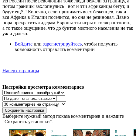
Из России после революции тоже люди бежали за границу, а
потом границы захлопнулись - вот и эти африканцы бегут, и
будут ещё..! Конечно, если принимать всех беженцев, так и
вся Африка в Италии поселится, но она не резиновая. Давно
пора прекратить лидерам Европы эти игры в толлерантность,
а то такое ощущение, что до бунтов местного населения не так
уж и далеко.
Войдите
или
зарегистрируйтесь
, чтобы получить
возможность отправлять комментарии
Наверх страницы
Настройки просмотра комментариев
Выберите нужный метод показа комментариев и нажмите
"Сохранить установки".
7
8
признаков,
причин,