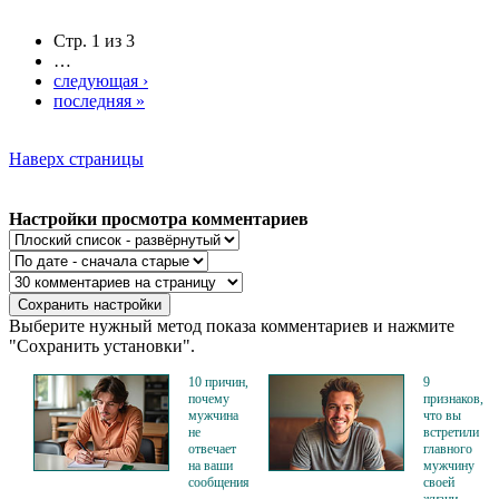
Стр. 1 из 3
…
следующая ›
последняя »
Наверх страницы
Настройки просмотра комментариев
Выберите нужный метод показа комментариев и нажмите
"Сохранить установки".
10 причин,
9
почему
признаков,
мужчина
что вы
не
встретили
отвечает
главного
на ваши
мужчину
сообщения
своей
жизни