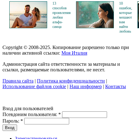
13
10
способов
ошибок,
проявления
которые
любви
мешают
альфа-
вам
самца
найти
любовь
Copyright © 2008-2025. Копирование разрешено только при
наличии активной ссылки:
Моя Италия
Администрация сайта ответственности за материалы и
ссылки, размещаемые пользователями, не несет.
Правила сайта
|
Политика конфиденциальности
|
Использование файлов cookie
|
Наш информер
|
Контакты
Вход для пользователей
Псевдоним пользователя:
*
Пароль:
*
Зарегистрироваться