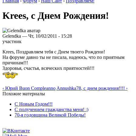
Главная
›
Форум
›
Наш Сайт
›
Поздравляем!
Krees, с Днем Рождения!
Gelendka — Чт, 10/02/2011 - 15:28
участник
Krees, Поздравляем тебя с Днем твоего Рождени!
На форуме давно ты не писала, надеюсь, что по приятным
причинам!!!
Здоровья, счастья, всяческих приятностей!!!
‹ Юрий Buon Compleanno
Annushka78, с днем рождения!!!! ›
Похожие материалы
С Новым Годом!!!
С получением гражданства меня! :)
70-я годовщина Великой Победы!