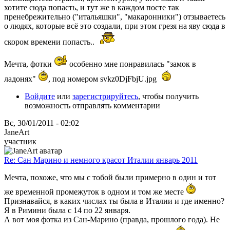
хотите сюда попасть, и тут же в каждом посте так
пренебрежительно ("итальяшки", "макаронники") отзываетесь
о людях, которые всё это создали, при этом грезя на яву сюда в
скором времени попасть..
Мечта, фотки
особенно мне понравилась "замок в
ладонях"
, под номером svkz0DjFbjU.jpg
Войдите
или
зарегистрируйтесь
, чтобы получить
возможность отправлять комментарии
Вс, 30/01/2011 - 02:02
JaneArt
участник
Re: Сан Марино и немного красот Италии январь 2011
Мечта, похоже, что мы с тобой были примерно в один и тот
же временной промежуток в одном и том же месте
Признавайся, в каких числах ты была в Италии и где именно?
Я в Римини была с 14 по 22 января.
А вот моя фотка из Сан-Марино (правда, прошлого года). Не