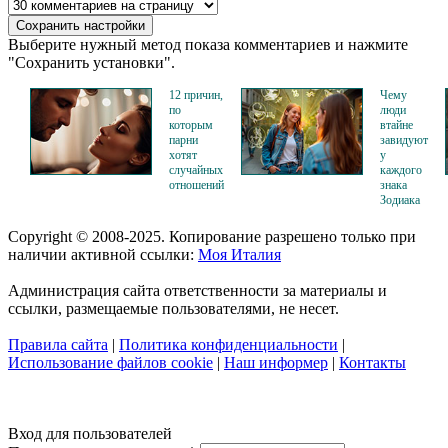
Выберите нужный метод показа комментариев и нажмите
"Сохранить установки".
12 причин,
Чему
по
люди
которым
втайне
парни
завидуют
хотят
у
случайных
каждого
отношений
знака
Зодиака
Copyright © 2008-2025. Копирование разрешено только при
наличии активной ссылки:
Моя Италия
Администрация сайта ответственности за материалы и
ссылки, размещаемые пользователями, не несет.
Правила сайта
|
Политика конфиденциальности
|
Использование файлов cookie
|
Наш информер
|
Контакты
Вход для пользователей