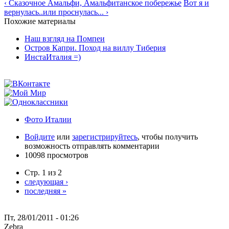
‹ Сказочное Амальфи, Амальфитанское побережье
Вот я и
вернулась..или проснулась... ›
Похожие материалы
Наш взгляд на Помпеи
Остров Капри. Поход на виллу Тиберия
ИнстаИталия =)
Фото Италии
Войдите
или
зарегистрируйтесь
, чтобы получить
возможность отправлять комментарии
10098 просмотров
Стр. 1 из 2
следующая ›
последняя »
Пт, 28/01/2011 - 01:26
Zebra