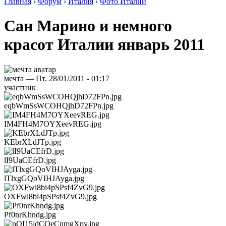
Главная
›
Форум
›
Италия
›
Фото Италии
Сан Марино и немного
красот Италии январь 2011
мечта — Пт, 28/01/2011 - 01:17
участник
eqbWmSsWCOHQjhD72FPn.jpg
IM4FH4M7OYXeevREG.jpg
KEbrXLdJTp.jpg
lI9UaCEfrD.jpg
lTlxgGQoVIHJAyga.jpg
OXFwl8bi4pSPsf4ZvG9.jpg
Pf0nrKhndg.jpg