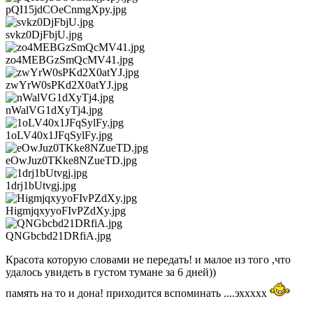
pQI15jdCOeCnmgXpy.jpg
svkz0DjFbjU.jpg
zo4MEBGzSmQcMV41.jpg
zwYrW0sPKd2X0atYJ.jpg
nWalVG1dXyTj4.jpg
1oLV40x1JFqSylFy.jpg
eOwJuz0TKke8NZueTD.jpg
1drj1bUtvgj.jpg
HigmjqxyyoFIvPZdXy.jpg
QNGbcbd21DRfiA.jpg
Красота которую словами не передать! и малое из того ,что
удалось увидеть в густом тумане за 6 дней))
память на то и дона! приходится вспоминать ....эххххх