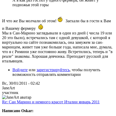
А я как раз гостил у одного фермера, он живёт у
подножья этой горы
И что же Вы молчали об этом!
Заехали бы в гости к Вам
и Вашему фермеру
Мы в Сан-Марино заглядывали в один из дней ( числа 19 или
20 это было), встречались там с одной девушкой, с которой я
виртуально на сайте познакомилась, она замужем за сан-
маринцем, живет там уже больше года, написала мне, думала,
что я с Римини уже постоянно живу. Встретились, теперь и "в
реале" знакомы. Хорошая девчонка. Преподает русский для
итальянцев.
Войдите
или
зарегистрируйтесь
, чтобы получить
возможность отправлять комментарии
Вс, 30/01/2011 - 02:42
JaneArt
участник
Re: Сан Марино и немного красот Италии январь 2011
Написано Oskar: