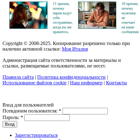
11 причин,
10 причин,
почему
почему
парни ведут
мужчина
себя
не
отстранённо,
отвечает
когда вы им
на ваши
нравитесь
сообщения
Copyright © 2008-2025. Копирование разрешено только при
наличии активной ссылки:
Моя Италия
Администрация сайта ответственности за материалы и
ссылки, размещаемые пользователями, не несет.
Правила сайта
|
Политика конфиденциальности
|
Использование файлов cookie
|
Наш информер
|
Контакты
Вход для пользователей
Псевдоним пользователя:
*
Пароль:
*
Зарегистрироваться