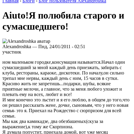
Главная
›
Блоги
›
Блог пользователя Alexandroshka
Aiuto!Я полюбила старого и
сумасшедшего!
Alexandroshka — Пнд, 24/01/2011 - 02:51
участник
ном маленьком городке,консумация называется.Начал один
сумасшедший за мной каждый день приезжать, забирать с
клуба, рестораны, караоке, дискотеки. По началу,он сильно
трепал мне нервы, каждый день с ним, 15 часов в сутки.
Красиво жить не запретишь...подарки, шубы, всякие
приятные мелочи, а главное, что за меня любого уложит и
плевать ему на всех, любит и все!
И мне конечно это льстит и я его люблю, в общем до того,что
он решил рассказать жене, дочке, сыновьям, что у него новая
семья- это я. Приехал на Рождество с сюрпризом для всей
семьи.
Мы как два камикадзе, два обезбашеных(скуза за
выражение),к тому же Скорпиона.
Я думала попустит, приехала домой, вот уже месяц