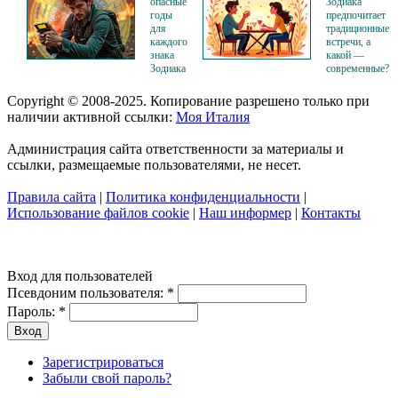
опасные
Зодиака
годы
предпочитает
для
традиционные
каждого
встречи, а
знака
какой —
Зодиака
современные?
Copyright © 2008-2025. Копирование разрешено только при
наличии активной ссылки:
Моя Италия
Администрация сайта ответственности за материалы и
ссылки, размещаемые пользователями, не несет.
Правила сайта
|
Политика конфиденциальности
|
Использование файлов cookie
|
Наш информер
|
Контакты
Вход для пользователей
Псевдоним пользователя:
*
Пароль:
*
Зарегистрироваться
Забыли свой пароль?