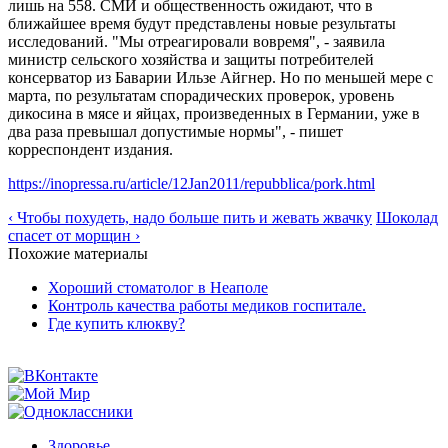
лишь на 558. СМИ и общественность ожидают, что в
ближайшее время будут представлены новые результаты
исследований. "Мы отреагировали вовремя", - заявила
министр сельского хозяйства и защиты потребителей
консерватор из Баварии Ильзе Айгнер. Но по меньшей мере с
марта, по результатам спорадических проверок, уровень
дикосина в мясе и яйцах, произведенных в Германии, уже в
два раза превышал допустимые нормы", - пишет
корреспондент издания.
https://inopressa.ru/article/12Jan2011/repubblica/pork.html
‹ Чтобы похудеть, надо больше пить и жевать жвачку
Шоколад
спасет от морщин ›
Похожие материалы
Хороший стоматолог в Неаполе
Контроль качества работы медиков госпитале.
Где купить клюкву?
Здоровье