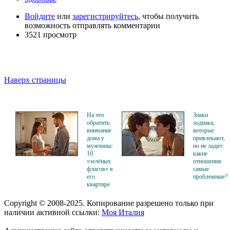
Войдите
или
зарегистрируйтесь
, чтобы получить
возможность отправлять комментарии
3521 просмотр
Наверх страницы
На что
Знаки
обратить
зодиака,
внимание
которые
дома у
привлекают,
мужчины:
но не ладят:
10
какие
«зелёных
отношения
флагов» в
самые
его
проблемные?
квартире
Copyright © 2008-2025. Копирование разрешено только при
наличии активной ссылки:
Моя Италия