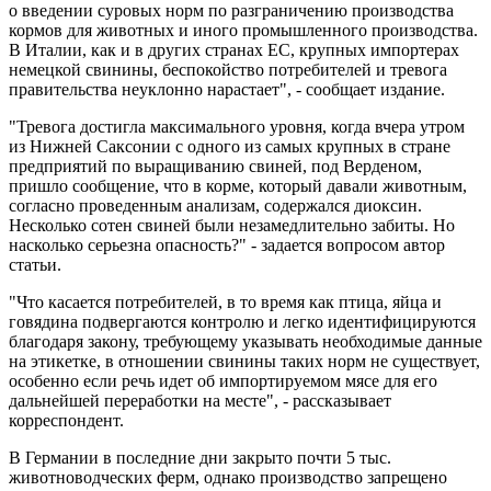
о введении суровых норм по разграничению производства
кормов для животных и иного промышленного производства.
В Италии, как и в других странах ЕС, крупных импортерах
немецкой свинины, беспокойство потребителей и тревога
правительства неуклонно нарастает", - сообщает издание.
"Тревога достигла максимального уровня, когда вчера утром
из Нижней Саксонии с одного из самых крупных в стране
предприятий по выращиванию свиней, под Верденом,
пришло сообщение, что в корме, который давали животным,
согласно проведенным анализам, содержался диоксин.
Несколько сотен свиней были незамедлительно забиты. Но
насколько серьезна опасность?" - задается вопросом автор
статьи.
"Что касается потребителей, в то время как птица, яйца и
говядина подвергаются контролю и легко идентифицируются
благодаря закону, требующему указывать необходимые данные
на этикетке, в отношении свинины таких норм не существует,
особенно если речь идет об импортируемом мясе для его
дальнейшей переработки на месте", - рассказывает
корреспондент.
В Германии в последние дни закрыто почти 5 тыс.
животноводческих ферм, однако производство запрещено