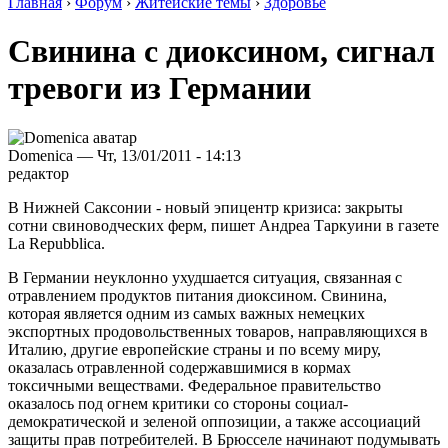
Главная
›
Форум
›
Житейские темы
›
Здоровье
Свинина с диоксином, сигнал
тревоги из Германии
Domenica — Чт, 13/01/2011 - 14:13
редактор
В Нижней Саксонии - новый эпицентр кризиса: закрыты
сотни свиноводческих ферм, пишет Андреа Таркуини в газете
La Repubblica.
В Германии неуклонно ухудшается ситуация, связанная с
отравлением продуктов питания диоксином. Свинина,
которая является одним из самых важных немецких
экспортных продовольственных товаров, направляющихся в
Италию, другие европейские страны и по всему миру,
оказалась отравленной содержавшимися в кормах
токсичными веществами. Федеральное правительство
оказалось под огнем критики со стороны социал-
демократической и зеленой оппозиции, а также ассоциаций
защиты прав потребителей. В Брюсселе начинают подумывать