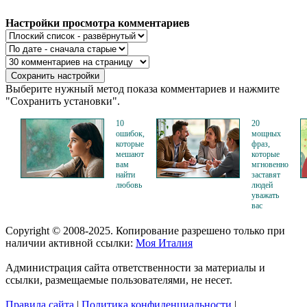
Настройки просмотра комментариев
Выберите нужный метод показа комментариев и нажмите
"Сохранить установки".
10
20
ошибок,
мощных
которые
фраз,
мешают
которые
вам
мгновенно
найти
заставят
любовь
людей
уважать
вас
Copyright © 2008-2025. Копирование разрешено только при
наличии активной ссылки:
Моя Италия
Администрация сайта ответственности за материалы и
ссылки, размещаемые пользователями, не несет.
Правила сайта
|
Политика конфиденциальности
|