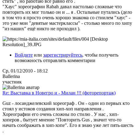
стить" , но работаю всё равно его .
"Хаус" хореографии Rabah давал настолько сложные что
повторить их мог только он и ... я . Остальные путались (дело
в том что я просто очень хорошо знакома со стиилем "хаус" -
это уже мои "девятые мастерклассы" - столько много по хипу
"из наших" ещё никто не проходил ).
Войдите
или
зарегистрируйтесь
, чтобы получить
возможность отправлять комментарии
Ср, 01/12/2010 - 18:12
Ballerina
участник
Re: Выставка в Новегро и - Милан !!! (фоторепортаж)
Guz - лосанджелевский хореограф . Он - один из первых кто
стоял у истоков создания хип-хоп направления .
Хореографии его очень сложны по стилю . У нас , хип-
хоперов , бытует мнение "Повторить Gus , значит что-то
начать соображать в хип-хопе". Его я знаю уже лет пять-шесть
.