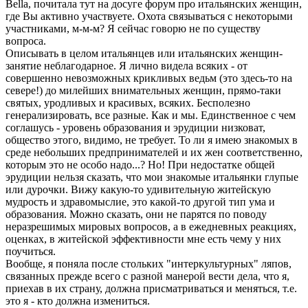
Bella, почитала тут на досуге форум про итальянских женщин,
где Вы активно участвуете. Охота связываться с некоторыми
участниками, м-м-м? Я сейчас говорю не по существу
вопроса.
Описывать в целом итальянцев или итальянских женщин-
занятие неблагодарное. Я лично видела всяких - от
совершенно невозможных крикливых ведьм (это здесь-то на
севере!) до милейших внимательных женщин, прямо-таки
святых, уродливых и красивых, всяких. Бесполезно
генерализировать, все разные. Как и мы. Единственное с чем
соглашусь - уровень образования и эрудиции низковат,
общество этого, видимо, не требует. То ли я имею знакомых в
среде небольших предпринимателей и их жен соответственно,
которым это не особо надо...? Но! При недостатке общей
эрудиции нельзя сказать, что мои знакомые итальянки глупые
или дурочки. Вижу какую-то удивительную житейскую
мудрость и здравомыслие, это какой-то другой тип ума и
образования. Можно сказать, они не парятся по поводу
неразрешимых мировых вопросов, а в ежедневных реакциях,
оценках, в житейской эффективности мне есть чему у них
поучиться.
Вообще, я поняла после стольких "интеркультурных" ляпов,
связанных прежде всего с разной манерой вести дела, что я,
приехав в их страну, должна присматриваться и меняться, т.е.
это я - кто должна измениться.