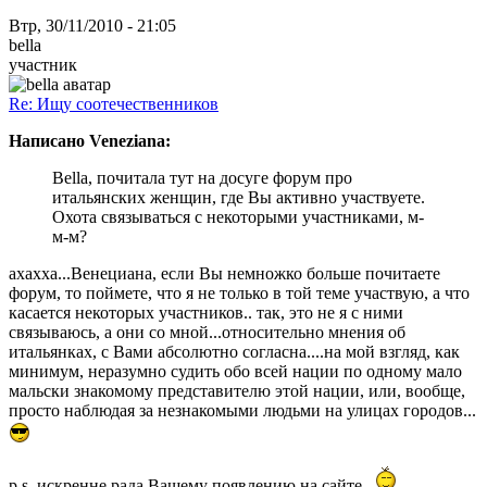
Втр, 30/11/2010 - 21:05
bella
участник
Re: Ищу соотечественников
Написано Veneziana:
Bella, почитала тут на досуге форум про
итальянских женщин, где Вы активно участвуете.
Охота связываться с некоторыми участниками, м-
м-м?
ахахха...Венециана, если Вы немножко больше почитаете
форум, то поймете, что я не только в той теме участвую, а что
касается некоторых участников.. так, это не я с ними
связываюсь, а они со мной...относительно мнения об
итальянках, с Вами абсолютно согласна....на мой взгляд, как
минимум, неразумно судить обо всей нации по одному мало
мальски знакомому представителю этой нации, или, вообще,
просто наблюдая за незнакомыми людьми на улицах городов...
p.s. искренне рада Вашему появлению на сайте...