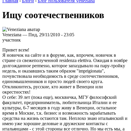
Главная
›
Блоги
›
Блог пользователя Veneziana
Ищу соотечественников
Veneziana — Пнд, 29/11/2010 - 23:05
участник
Привет всем!
Я новичок на сайте и в форуме, как, впрочем, новичок в
стране со свежеполученной residenza elettiva. Ожидая в ноябре
долгожданное permesso, которое запаздывало на пару-тройку
недель, и оказавшись таким образом "imprigionata",
почувствовала необходимость в среде соотечественников,
единомышленников и просто людей своего круга.
Откликнитесь, русские, кто живет в Венеции или
окрестностях!
О себе: 39 лет (пока еще), москвичка, МГУ философский
факультет, предприниматель, любительница Италии и ее
культуры, 6-7 месяцев в году живу в Венеции, остальное
время в Москве, т.к. бизнес и возможность зарабатывать
средства на жизнь остаются там. Неплохо знаю итальянский и
имею уже хорошие деловые и дружеские контакты с
итальянцами - с этой стороны все отлично. Но мы есть мы, а