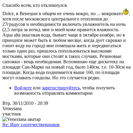
Спасибо всем, кто откликнулся.
Dolce, в Венеции в общем не очень мокро, но ... мокровато
,
хотя после московского центрального отопления до
27градусов и необходимости включать увлажнитель на ночь
(2,5 литра за ночь), мне и моей коже нравится влажность.
Aqua alta (высокая вода, бывает чаще в октябре-ноябре, но в
принципе может быть в любом месяце, когда дует сирокко и
гонит воду на город) мне помешала жить и передвигаться
только один раз, пришлось попользоваться высокими
мостками, которые они стелят в таких случаях. Резиновые
сапожки - вещь необходимая. Вспоминаю еще дискотеку на
площади Сан-Марко на новый год, было 140см, т.е. 10-30см на
площади. Когда вода поднимается выше 160, по площади
могут плавать гондолы. Но это случается редко.
Войдите
или
зарегистрируйтесь
, чтобы получить
возможность отправлять комментарии
Втр, 30/11/2010 - 20:39
Veneziana
участник
Re: Ищу соотечественников