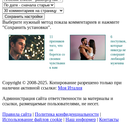
Выберите нужный метод показа комментариев и нажмите
"Сохранить установки".
11
6
признаков
поступков,
того, что
которые
он
никогда не
борется со
совершит
своими
любящий
чувствами
мужчина
к вам
Copyright © 2008-2025. Копирование разрешено только при
наличии активной ссылки:
Моя Италия
Администрация сайта ответственности за материалы и
ссылки, размещаемые пользователями, не несет.
Правила сайта
|
Политика конфиденциальности
|
Использование файлов cookie
|
Наш информер
|
Контакты