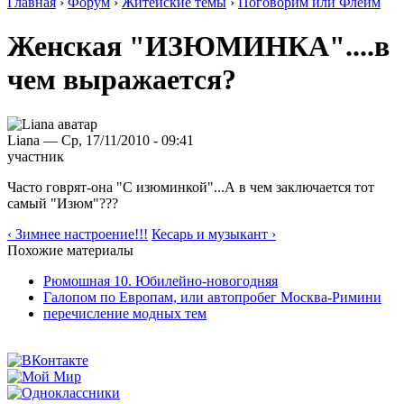
Главная
›
Форум
›
Житейские темы
›
Поговорим или Флейм
Женская "ИЗЮМИНКА"....в
чем выражается?
Liana — Ср, 17/11/2010 - 09:41
участник
Часто говрят-она "С изюминкой"...А в чем заключается тот
самый "Изюм"???
‹ Зимнее настроение!!!
Кесарь и музыкант ›
Похожие материалы
Рюмошная 10. Юбилейно-новогодняя
Галопом по Европам, или автопробег Москва-Римини
перечисление модных тем