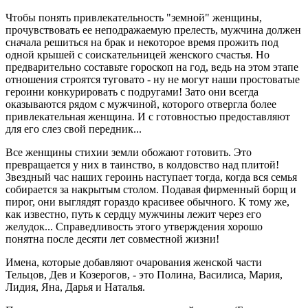
Чтобы понять привлекательность "земной" женщины,
прочувствовать ее неподражаемую прелесть, мужчина должен
сначала решиться на брак и некоторое время прожить под
одной крышей с соискательницей женского счастья. Но
предварительно составьте гороскоп на год, ведь на этом этапе
отношения строятся туговато - ну не могут наши простоватые
героини конкурировать с подругами! Зато они всегда
оказываются рядом с мужчиной, которого отвергла более
привлекательная женщина. И с готовностью предоставляют
для его слез свой передник...
Все женщины стихии земли обожают готовить. Это
превращается у них в таинство, в колдовство над плитой!
Звездный час наших героинь наступает тогда, когда вся семья
собирается за накрытым столом. Подавая фирменный борщ и
пирог, они выглядят гораздо красивее обычного. К тому же,
как известно, путь к сердцу мужчины лежит через его
желудок... Справедливость этого утверждения хорошо
понятна после десяти лет совместной жизни!
Имена, которые добавляют очарования женской части
Тельцов, Дев и Козерогов, - это Полина, Василиса, Мария,
Лидия, Яна, Дарья и Наталья.