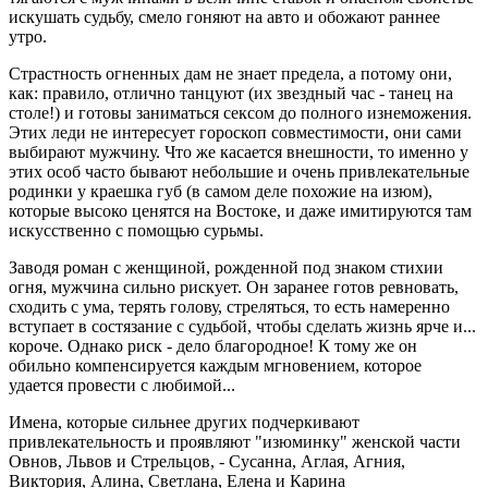
искушать судьбу, смело гоняют на авто и обожают раннее
утро.
Страстность огненных дам не знает предела, а потому они,
как: правило, отлично танцуют (их звездный час - танец на
столе!) и готовы заниматься сексом до полного изнеможения.
Этих леди не интересует гороскоп совместимости, они сами
выбирают мужчину. Что же касается внешности, то именно у
этих особ часто бывают небольшие и очень привлекательные
родинки у краешка губ (в самом деле похожие на изюм),
которые высоко ценятся на Востоке, и даже имитируются там
искусственно с помощью сурьмы.
Заводя роман с женщиной, рожденной под знаком стихии
огня, мужчина сильно рискует. Он заранее готов ревновать,
сходить с ума, терять голову, стреляться, то есть намеренно
вступает в состязание с судьбой, чтобы сделать жизнь ярче и...
короче. Однако риск - дело благородное! К тому же он
обильно компенсируется каждым мгновением, которое
удается провести с любимой...
Имена, которые сильнее других подчеркивают
привлекательность и проявляют "изюминку" женской части
Овнов, Львов и Стрельцов, - Сусанна, Аглая, Агния,
Виктория, Алина, Светлана, Елена и Карина