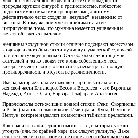
Большинство женщин воздушной стихии обладают от
природы хрупкой фигурой и грациозностью, гибкостью,
недостижимой никакими тренировками, а потому
действительно легко сходят за "девушек", независимо от
возраста. К тому же они умеют принимать такие
интригующие позы, что мужчина немеет от удивления и
желает обладать этим телом...
Женщины воздушной стихии отлично подбирают аксессуары
к одежде и способны свести мужчину с ума легкой сумочкой
или интригующей шляпкой. Они обладают неистощимой
фантазией и легко уводят его в мир собственных грез,
которые имеют свойство сбываться, несмотря на полную
противоречивость и отсутствие реалистичности.
Имена, которые сильнее выявляют привлекательность
женской части Близнецов, Весов и Водолеев, - это Вероника,
Надежда, Анна, Ольга, Варвара, Глафира и Анастасия.
Привлекательность женщин водной стихии (Раки, Скорпионы
и Рыбы) заметна только вблизи. Ими правят Луна, Плутон и
Нептун, которые наделяют их многими тайными прелестями.
Как правило, наши героини имеют глаза, в которых можно
утонуть (или, по крайней мере, как следует увязнуть). Даже
если те невелики по форме и не отличатся особым разрезом,