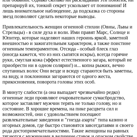
препарируй их, тонкий секрет ускользает от понимания! И
лишь внимательное наблюдение, да подсказка со стороны
звезд позволяют сделать некоторые выводы.
Привлекательность женщин огненной стихии (Овны, Львы и
Стрельцы) - в силе духа и воли. Ими правят Марс, Солнце и
Юпитер, которые наделяют наших героинь яркой, заметной
внешностью и зажигательным характером, а также поистине
огненным темпераментом. Отсюда - особый блеск глаз
(иногда кажется, что из них сыпятся искры), всегда горячие
руки, смуглая кожа (эффект естественного загара, который не
приобрести ни в одном солярии!) и... копна рыжих, вечно
спутанных волос Они везде и всюду стараются быть заметны,
на виду, и поклонники загораются от одного жеста,
прикосновения, поворота головы этих особ.
В минуту слабости (а она выпадает чрезвычайно редко)
огненные леди проявляют очаровательное сумасбродство,
которое заставляет мужчин терять не только голову, но и
состояние. В хорошие времена, на пике расцвета сил и
возможностей, они с удовольствием посещают
развлекательные заведения и "гнезда азарта" типа казино и
игорных домов, где быстро становятся завсегдатаями и своего
рода достопримечательностями. Такие женщины на равных
тягаются с мужчинами в величине ставок и опасном свойстве