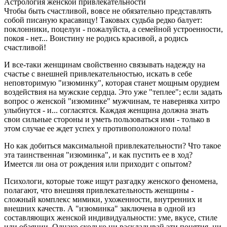
Астрология женской привлекательности
Чтобы быть счастливой, вовсе не обязательно представлять
собой писаную красавицу! Таковых судьба редко балует:
поклонники, поцелуи - пожалуйста, а семейной устроенности,
покоя - нет... Воистину не родись красивой, а родись
счастливой!
И все-таки женщинам свойственно связывать надежду на
счастье с внешней привлекательностью, искать в себе
неповторимую "изюминку", которая станет мощным орудием
воздействия на мужские сердца. Это уже "теплее"; если задать
вопрос о женской "изюминке" мужчинам, те наверняка хитро
улыбнутся - и... согласятся. Каждая женщина должна знать
свои сильные стороны и уметь пользоваться ими - только в
этом случае ее ждет успех у противоположного пола!
Но как добиться максимальной привлекательности? Что такое
эта таинственная "изюминка", и как пустить ее в ход?
Имеется ли она от рождения или приходит с опытом?
Психологи, которые тоже ищут разгадку женского феномена,
полагают, что внешняя привлекательность женщины -
сложный комплекс мимики, ухоженности, внутренних и
внешних качеств. А "изюминка" заключена в одной из
составляющих женской индивидуальности: уме, вкусе, стиле
или обаянии. Однако сколько ни раскладывай эти понятия, ни