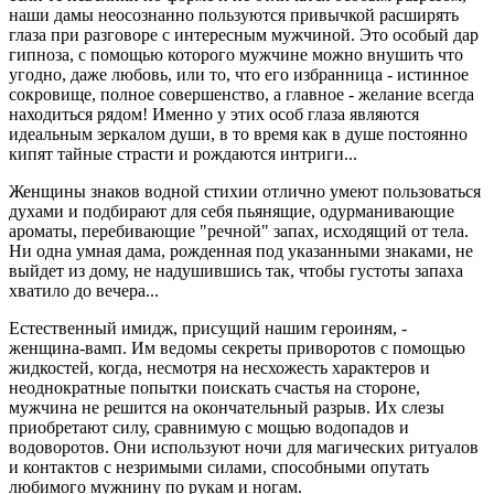
наши дамы неосознанно пользуются привычкой расширять
глаза при разговоре с интересным мужчиной. Это особый дар
гипноза, с помощью которого мужчине можно внушить что
угодно, даже любовь, или то, что его избранница - истинное
сокровище, полное совершенство, а главное - желание всегда
находиться рядом! Именно у этих особ глаза являются
идеальным зеркалом души, в то время как в душе постоянно
кипят тайные страсти и рождаются интриги...
Женщины знаков водной стихии отлично умеют пользоваться
духами и подбирают для себя пьянящие, одурманивающие
ароматы, перебивающие "речной" запах, исходящий от тела.
Ни одна умная дама, рожденная под указанными знаками, не
выйдет из дому, не надушившись так, чтобы густоты запаха
хватило до вечера...
Естественный имидж, присущий нашим героиням, -
женщина-вамп. Им ведомы секреты приворотов с помощью
жидкостей, когда, несмотря на несхожесть характеров и
неоднократные попытки поискать счастья на стороне,
мужчина не решится на окончательный разрыв. Их слезы
приобретают силу, сравнимую с мощью водопадов и
водоворотов. Они используют ночи для магических ритуалов
и контактов с незримыми силами, способными опутать
любимого мужнину по рукам и ногам.