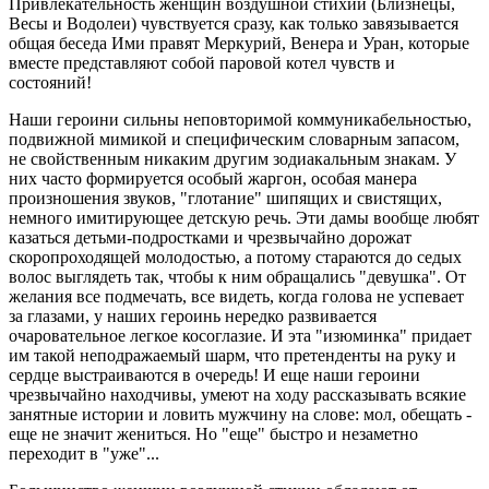
Привлекательность женщин воздушной стихии (Близнецы,
Весы и Водолеи) чувствуется сразу, как только завязывается
общая беседа Ими правят Меркурий, Венера и Уран, которые
вместе представляют собой паровой котел чувств и
состояний!
Наши героини сильны неповторимой коммуникабельностью,
подвижной мимикой и специфическим словарным запасом,
не свойственным никаким другим зодиакальным знакам. У
них часто формируется особый жаргон, особая манера
произношения звуков, "глотание" шипящих и свистящих,
немного имитирующее детскую речь. Эти дамы вообще любят
казаться детьми-подростками и чрезвычайно дорожат
скоропроходящей молодостью, а потому стараются до седых
волос выглядеть так, чтобы к ним обращались "девушка". От
желания все подмечать, все видеть, когда голова не успевает
за глазами, у наших героинь нередко развивается
очаровательное легкое косоглазие. И эта "изюминка" придает
им такой неподражаемый шарм, что претенденты на руку и
сердце выстраиваются в очередь! И еще наши героини
чрезвычайно находчивы, умеют на ходу рассказывать всякие
занятные истории и ловить мужчину на слове: мол, обещать -
еще не значит жениться. Но "еще" быстро и незаметно
переходит в "уже"...