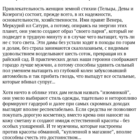
Привлекательность женщин земной стихии (Тельцы, Девы и
Козероги) состоит, прежде всего, в их надежности,
основательности, хозяйственности. Ими правят Венера,
Меркурий ил Сатурн, а потому, опираясь на энергии этих
планет, они умело создают образ "своего парня", который не
подведет в трудную минуту и в случае чего вытащит, чуть ли
не с того света. Эти дамы без устали ходят в походы по горам
и долам, без страха занимаются скалолазаньем, с видимым
удовольствием возделывают шесть соток, превращая их в
райский сад. В практических делах наши героини соображают
гораздо лучше мужчин, а потому способны удивить сильный
пол умением вытащить из глубокой колеи забуксовавший
автомобиль и так прибить гвоздь, что выпадут все остальные,
которые вбивал супруг...
Хотя ничто в облике этих дам нельзя назвать "изюминкой",
они умело выбирают стиль одежды, тщательно и неторопливо
формируют гардероб и далее при самых скромных доходах
выглядят вполне респектабельно. Если средства не позволяют
покупать дорогую косметику, вместо крема они наносят на
кожу сметану и создают имидж естественной красоты - без
особых ухищрений. И те мужчины, которые настроены
против красоты обманной, "купленной в магазине", вполне
способны счесть это достоинством...