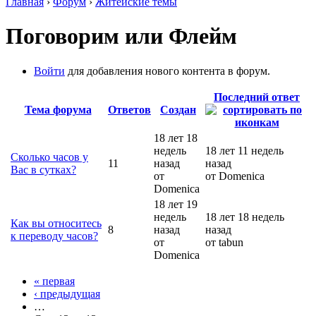
Главная
›
Форум
›
Житейские темы
Поговорим или Флейм
Войти
для добавления нового контента в форум.
Последний ответ
Тема форума
Ответов
Создан
18 лет 18
недель
18 лет 11 недель
Сколько часов у
11
назад
назад
Вас в сутках?
от
от Domenica
Domenica
18 лет 19
недель
18 лет 18 недель
Как вы относитесь
8
назад
назад
к переводу часов?
от
от tabun
Domenica
« первая
‹ предыдущая
…