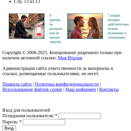
Стр. 13 из 13
8
7 вещей,
причин,
которые
по
действительно
которым
нужны
вам не
мужчинам в
хватает
отношениях
энергии
Copyright © 2008-2025. Копирование разрешено только при
наличии активной ссылки:
Моя Италия
Администрация сайта ответственности за материалы и
ссылки, размещаемые пользователями, не несет.
Правила сайта
|
Политика конфиденциальности
|
Использование файлов cookie
|
Наш информер
|
Контакты
Вход для пользователей
Псевдоним пользователя:
*
Пароль:
*