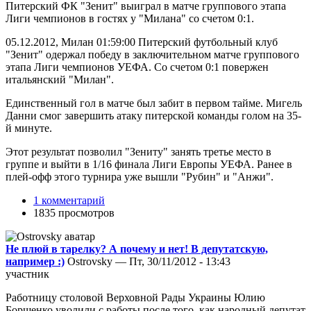
Питерский ФК "Зенит" выиграл в матче группового этапа
Лиги чемпионов в гостях у "Милана" со счетом 0:1.
05.12.2012, Милан 01:59:00 Питерский футбольный клуб
"Зенит" одержал победу в заключительном матче группового
этапа Лиги чемпионов УЕФА. Со счетом 0:1 повержен
итальянский "Милан".
Единственный гол в матче был забит в первом тайме. Мигель
Данни смог завершить атаку питерской команды голом на 35-
й минуте.
Этот результат позволил "Зениту" занять третье место в
группе и выйти в 1/16 финала Лиги Европы УЕФА. Ранее в
плей-офф этого турнира уже вышли "Рубин" и "Анжи".
1 комментарий
1835 просмотров
Не плюй в тарелку? А почему и нет! В депутатскую,
например :)
Ostrovsky — Пт, 30/11/2012 - 13:43
участник
Работницу столовой Верховной Рады Украины Юлию
Борщенко уволили с работы после того, как народный депутат