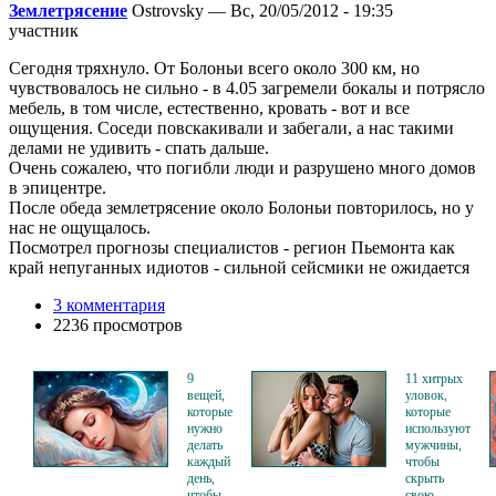
Землетрясение
Ostrovsky — Вс, 20/05/2012 - 19:35
участник
Сегодня тряхнуло. От Болоньи всего около 300 км, но
чувствовалось не сильно - в 4.05 загремели бокалы и потрясло
мебель, в том числе, естественно, кровать - вот и все
ощущения. Соседи повскакивали и забегали, а нас такими
делами не удивить - спать дальше.
Очень сожалею, что погибли люди и разрушено много домов
в эпицентре.
После обеда землетрясение около Болоньи повторилось, но у
нас не ощущалось.
Посмотрел прогнозы специалистов - регион Пьемонта как
край непуганных идиотов - сильной сейсмики не ожидается
3 комментария
2236 просмотров
9
11 хитрых
вещей,
уловок,
которые
которые
нужно
используют
делать
мужчины,
каждый
чтобы
день,
скрыть
чтобы
свою