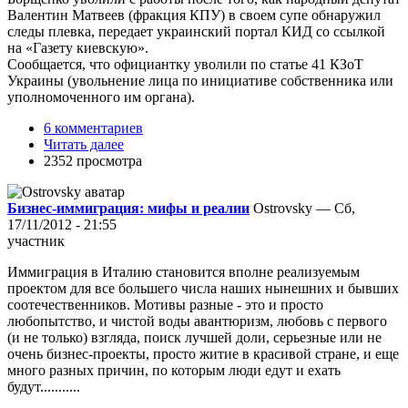
Валентин Матвеев (фракция КПУ) в своем супе обнаружил
следы плевка, передает украинский портал КИД со ссылкой
на «Газету киевскую».
Сообщается, что официантку уволили по статье 41 КЗоТ
Украины (увольнение лица по инициативе собственника или
уполномоченного им органа).
6 комментариев
Читать далее
2352 просмотра
Бизнес-иммиграция: мифы и реалии
Ostrovsky — Сб,
17/11/2012 - 21:55
участник
Иммиграция в Италию становится вполне реализуемым
проектом для все большего числа наших нынешних и бывших
соотечественников. Мотивы разные - это и просто
любопытство, и чистой воды авантюризм, любовь с первого
(и не только) взгляда, поиск лучшей доли, серьезные или не
очень бизнес-проекты, просто житие в красивой стране, и еще
много разных причин, по которым люди едут и ехать
будут...........