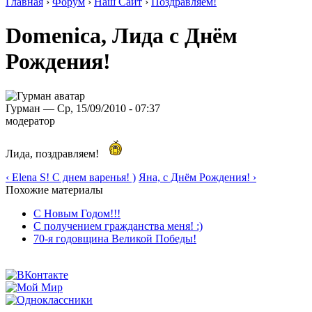
Главная
›
Форум
›
Наш Сайт
›
Поздравляем!
Domenica, Лида с Днём
Рождения!
Гурман — Ср, 15/09/2010 - 07:37
модератор
Лида, поздравляем!
‹ Elena S! С днем варенья! )
Яна, с Днём Рождения! ›
Похожие материалы
С Новым Годом!!!
С получением гражданства меня! :)
70-я годовщина Великой Победы!