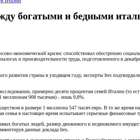
ти Италии
ежду богатыми и бедными ита
нсово-экономический кризис способствовал обострению социаль
 налогах и производительности труда, подготовленного в декаб
о развития страны в уходящем году, эксперты Ires подтвердили 
исследовании, примерно десяти процентам семей Италии (то ес
1 миллионам 908 тысячам) - лишь 9,8%.
ществом в размере 1 миллиона 547 тысяч евро. В то же время н
кая семья в настоящее время испытывает серьезные финансовые т
самых богатых людей, размер движимого и недвижимого имуществ
мментируя данные доклада Ires.