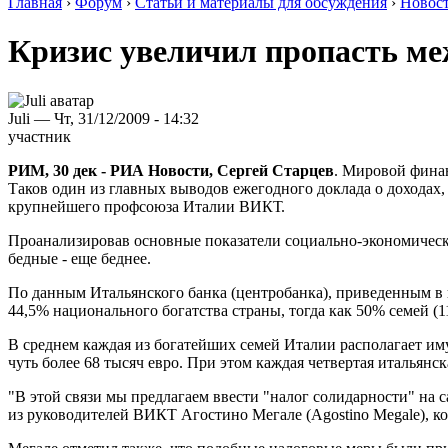
Главная
›
Форум
›
Статьи и материалы для обсуждения
›
Новос
Кризис увеличил пропасть м
Juli — Чт, 31/12/2009 - 14:32
участник
РИМ, 30 дек - РИА Новости, Сергей Старцев
. Мировой фина
Таков один из главных выводов ежегодного доклада о доходах,
крупнейшего профсоюза Италии ВИКТ.
Проанализировав основные показатели социально-экономическог
бедные - еще беднее.
По данным Итальянского банка (центробанка), приведенным в 
44,5% национального богатства страны, тогда как 50% семей (1
В среднем каждая из богатейших семей Италии располагает иму
чуть более 68 тысяч евро. При этом каждая четвертая итальянс
"В этой связи мы предлагаем ввести "налог солидарности" на 
из руководителей ВИКТ Агостино Мегале (Agostino Megale), ко