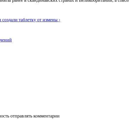
няты ранее в скандинавских странах и Великобритании, а совсе
 создали таблетку от измены ›
ачений
ность отправлять комментарии