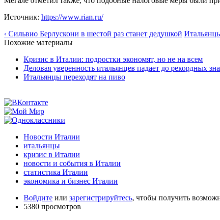
Мегале отметил также, что подобные налоговые меры были при
Источник:
https://www.rian.ru/
‹ Сильвио Берлускони в шестой раз станет дедушкой
Итальянцы
Похожие материалы
Кризис в Италии: подростки экономят, но не на всем
Деловая уверенность итальянцев падает до рекордных зн
Итальянцы переходят на пиво
Новости Италии
итальянцы
кризис в Италии
новости и события в Италии
статистика Италии
экономика и бизнес Италии
Войдите
или
зарегистрируйтесь
, чтобы получить возмож
5380 просмотров