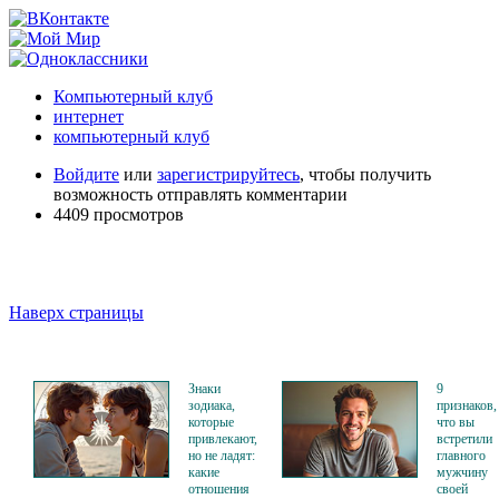
Компьютерный клуб
интернет
компьютерный клуб
Войдите
или
зарегистрируйтесь
, чтобы получить
возможность отправлять комментарии
4409 просмотров
Наверх страницы
Знаки
9
зодиака,
признаков,
которые
что вы
привлекают,
встретили
но не ладят:
главного
какие
мужчину
отношения
своей