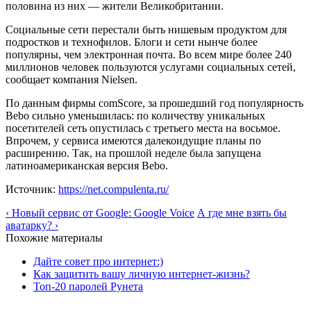
половина из них — жители Великобритании.
Социальные сети перестали быть нишевым продуктом для
подростков и технофилов. Блоги и сети нынче более
популярны, чем электронная почта. Во всем мире более 240
миллионов человек пользуются услугами социальных сетей,
сообщает компания Nielsen.
По данным фирмы comScore, за прошедший год популярность
Bebo сильно уменьшилась: по количеству уникальных
посетителей сеть опустилась с третьего места на восьмое.
Впрочем, у сервиса имеются далекоидущие планы по
расширению. Так, на прошлой неделе была запущена
латиноамериканская версия Bebo.
Источник:
https://net.compulenta.ru/
‹ Новый сервис от Google: Google Voice
А где мне взять бы
аватарку? ›
Похожие материалы
Дайте совет про интернет:)
Как защитить вашу личную интернет-жизнь?
Топ-20 паролей Рунета