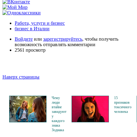
Работа, услуги и бизнес
бизнес в Италии
Войдите
или
зарегистрируйтесь
, чтобы получить
возможность отправлять комментарии
2561 просмотр
Наверх страницы
Чему
15
люди
признаков
втайне
токсичного
завидуют
человека
у
каждого
знака
Зодиака