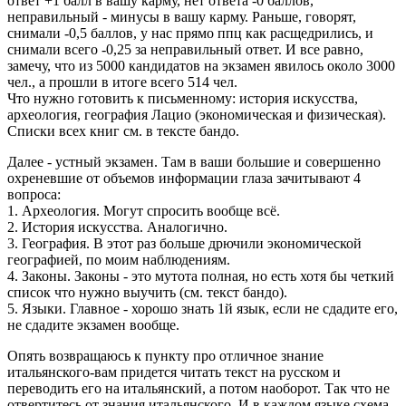
ответ +1 балл в вашу карму, нет ответа -0 баллов,
неправильный - минусы в вашу карму. Раньше, говорят,
снимали -0,5 баллов, у нас прямо ппц как расщедрились, и
снимали всего -0,25 за неправильный ответ. И все равно,
замечу, что из 5000 кандидатов на экзамен явилось около 3000
чел., а прошли в итоге всего 514 чел.
Что нужно готовить к письменному: история искусства,
археология, география Лацио (экономическая и физическая).
Списки всех книг см. в тексте бандо.
Далее - устный экзамен. Там в ваши большие и совершенно
охреневшие от объемов информации глаза зачитывают 4
вопроса:
1. Археология. Могут спросить вообще всё.
2. История искусства. Аналогично.
3. География. В этот раз больше дрючили экономической
географией, по моим наблюдениям.
4. Законы. Законы - это мутота полная, но есть хотя бы четкий
список что нужно выучить (см. текст бандо).
5. Языки. Главное - хорошо знать 1й язык, если не сдадите его,
не сдадите экзамен вообще.
Опять возвращаюсь к пункту про отличное знание
итальянского-вам придется читать текст на русском и
переводить его на итальянский, а потом наоборот. Так что не
отвертитесь от знания итальянского. И в каждом языке схема