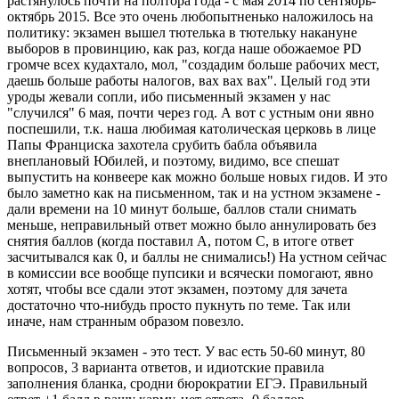
растянулось почти на полтора года - с мая 2014 по сентябрь-
октябрь 2015. Все это очень любопытненько наложилось на
политику: экзамен вышел тютелька в тютельку накануне
выборов в провинцию, как раз, когда наше обожаемое PD
громче всех кудахтало, мол, "создадим больше рабочих мест,
даешь больше работы налогов, вах вах вах". Целый год эти
уроды жевали сопли, ибо письменный экзамен у нас
"случился" 6 мая, почти через год. А вот с устным они явно
поспешили, т.к. наша любимая католическая церковь в лице
Папы Франциска захотела срубить бабла объявила
внеплановый Юбилей, и поэтому, видимо, все спешат
выпустить на конвеере как можно больше новых гидов. И это
было заметно как на письменном, так и на устном экзамене -
дали времени на 10 минут больше, баллов стали снимать
меньше, неправильный ответ можно было аннулировать без
снятия баллов (когда поставил А, потом С, в итоге ответ
засчитывался как 0, и баллы не снимались!) На устном сейчас
в комиссии все вообще пупсики и всячески помогают, явно
хотят, чтобы все сдали этот экзамен, поэтому для зачета
достаточно что-нибудь просто пукнуть по теме. Так или
иначе, нам странным образом повезло.
Письменный экзамен - это тест. У вас есть 50-60 минут, 80
вопросов, 3 варианта ответов, и идиотские правила
заполнения бланка, сродни бюрократии ЕГЭ. Правильный