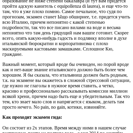
образование не ниже степени бакалавра (и тут вам придется
пройти адскую канитель с equipollenza di laurea), и еще что-то
там, что я уже плохо помню. Самое печальное, что судя по
прогнозам, экзамен станет Ыщо обширнее, т.е. придется учить
всю Италию, причем непонятно с какой степенью
подробности, так что все писано вилами на воде и весьма
непонятно что там день грядущий нам вашпе готовит. Скорее
всего, опять какую-нибудь гадость и подлянку вполне в духе
итальянской бюрократии и корпоративизма с плохо
маскируемыми кастовыми замашками. Сплошное Кю,
граждане.
Важный момент, который вроде бы очевиден, но порой вроде
как и нет-ваше знание итальянского должно быть более чем
хорошим. Я бы сказала, что итальяниш должен быть родным,
т.к. на экзамене вы окажетесь в сложной стрессовой ситуации,
где нужно не глаголы в нужное время ставить, а четко,
красиво и профессионально рассказывать комиссии миллион
всякой хрени, причем надо быть еще и убедительным. Так что
тем, кто знает мало слов и напрягается с языком, делать там
просто нечего. No pain, no gain, котики, извиняйте.
Как проходит экзамен гида:
Он состоит из 2х этапов. Время между ними в нашем случае