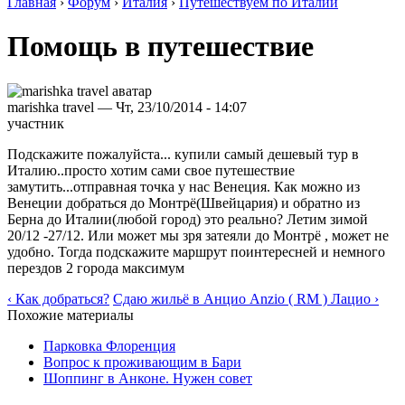
Главная
›
Форум
›
Италия
›
Путешествуем по Италии
Помощь в путешествие
marishka travel — Чт, 23/10/2014 - 14:07
участник
Подскажите пожалуйста... купили самый дешевый тур в
Италию..просто хотим сами свое путешествие
замутить...отправная точка у нас Венеция. Как можно из
Венеции добраться до Монтрё(Швейцария) и обратно из
Берна до Италии(любой город) это реально? Летим зимой
20/12 -27/12. Или может мы зря затеяли до Монтрё , может не
удобно. Тогда подскажите маршрут поинтересней и немного
перездов 2 города максимум
‹ Как добраться?
Сдаю жильё в Анцио Anzio ( RM ) Лацио ›
Похожие материалы
Парковка Флоренция
Вопрос к проживающим в Бари
Шоппинг в Анконе. Нужен совет