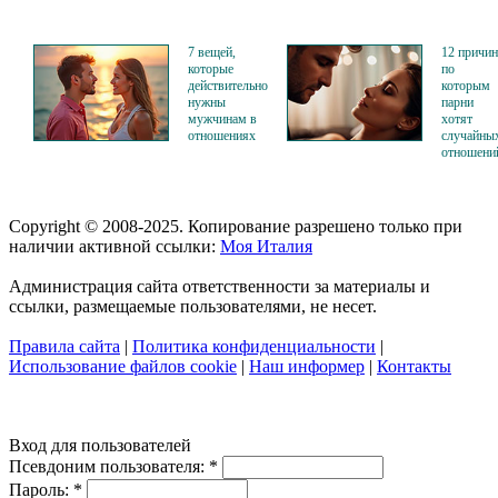
7 вещей,
12 причин
которые
по
действительно
которым
нужны
парни
мужчинам в
хотят
отношениях
случайны
отношени
Copyright © 2008-2025. Копирование разрешено только при
наличии активной ссылки:
Моя Италия
Администрация сайта ответственности за материалы и
ссылки, размещаемые пользователями, не несет.
Правила сайта
|
Политика конфиденциальности
|
Использование файлов cookie
|
Наш информер
|
Контакты
Вход для пользователей
Псевдоним пользователя:
*
Пароль:
*