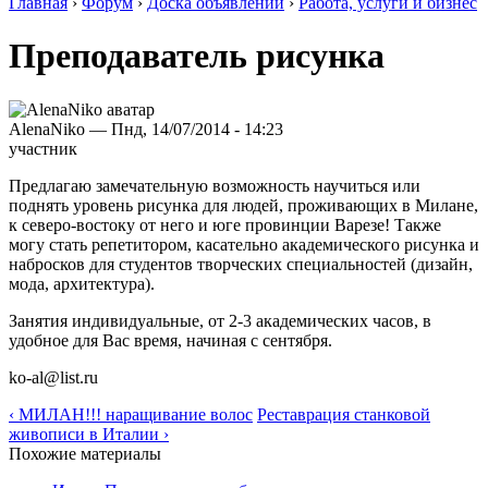
Главная
›
Форум
›
Доска объявлений
›
Работа, услуги и бизнес
Преподаватель рисунка
AlenaNiko — Пнд, 14/07/2014 - 14:23
участник
Предлагаю замечательную возможность научиться или
поднять уровень рисунка для людей, проживающих в Милане,
к северо-востоку от него и юге провинции Варезе! Также
могу стать репетитором, касательно академического рисунка и
набросков для студентов творческих специальностей (дизайн,
мода, архитектура).
Занятия индивидуальные, от 2-3 академических часов, в
удобное для Вас время, начиная с сентября.
ko-al@list.ru
‹ МИЛАН!!! наращивание волос
Реставрация станковой
живописи в Италии ›
Похожие материалы