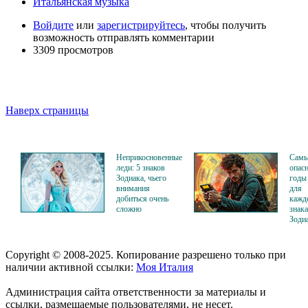
Итальянская музыка
Войдите
или
зарегистрируйтесь
, чтобы получить
возможность отправлять комментарии
3309 просмотров
Наверх страницы
Неприкосновенные
Сам
леди: 5 знаков
опас
Зодиака, чьего
годы
внимания
для
добиться очень
кажд
сложно
знака
Зоди
Copyright © 2008-2025. Копирование разрешено только при
наличии активной ссылки:
Моя Италия
Администрация сайта ответственности за материалы и
ссылки, размещаемые пользователями, не несет.