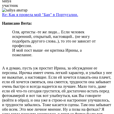
saliya
участник
Re: Как я провела мой "Бан" в Португалии.
Написано Berta:
Оля, артисты -те же люди... Если человек
искренний, открытый, настоящий.. (не могу
подобрать другого слова..), то это не зависит от
профессии.
И мой пост выше -не критика Ирины, а
пожелание.
А я думаю, пусть уж простит Ирина, за обсуждение ее
персоны. Ирочка имеет очень легкий характер, и улыбки у нее
не выжатые, а настоящие. Если ей хочется плакать-она плачет,
если ей хочется смеяться, она смеется, трудности она забывает
очень быстро и всегда надеется на лучшее. Мало того, даже
если ей что-то сегодня грустится, ей достаточно встать перед
фотокамерой и вот так вот улыбнуться, как Вы говорите
(войти в образ), и она уже в строю-и настроение улучшилось,
и трудности забылись. Тоже касается сцены. Там она забывает
обо всем. Это мое личное мнение. Ну а позы на фотках? Я
сама когда танцами занималась-у меня се фотки были вот