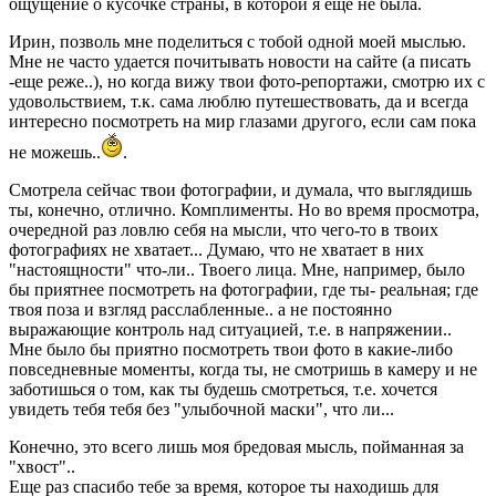
ощущение о кусочке страны, в которой я еще не была.
Ирин, позволь мне поделиться с тобой одной моей мыслью.
Мне не часто удается почитывать новости на сайте (а писать
-еще реже..), но когда вижу твои фото-репортажи, смотрю их с
удовольствием, т.к. сама люблю путешествовать, да и всегда
интересно посмотреть на мир глазами другого, если сам пока
не можешь..
.
Смотрела сейчас твои фотографии, и думала, что выглядишь
ты, конечно, отлично. Комплименты. Но во время просмотра,
очередной раз ловлю себя на мысли, что чего-то в твоих
фотографиях не хватает... Думаю, что не хватает в них
"настоящности" что-ли.. Твоего лица. Мне, например, было
бы приятнее посмотреть на фотографии, где ты- реальная; где
твоя поза и взгляд расслабленные.. а не постоянно
выражающиe контроль над ситуацией, т.е. в напряжении..
Мне было бы приятно посмотреть твои фото в какие-либо
повседневные моменты, когда ты, не смотришь в камеру и не
заботишься о том, как ты будешь смотреться, т.е. хочется
увидеть тебя тебя без "улыбочной маски", что ли...
Конечно, это всего лишь моя бредовая мысль, пойманная за
"хвост"..
Еще раз спасибо тебе за время, которое ты находишь для