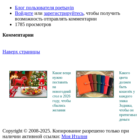
Блог пользователя poetsavin
Войдите
или
зарегистрируйтесь
, чтобы получить
возможность отправлять комментарии
1785 просмотров
Комментарии
Наверх страницы
Какие вещи
Какого
нужно
цвета
поставить
должен
на
быть
новогодний
кошелёк у
стол в 2026
каждого
году, чтобы
знака
сбылись
Зодиака,
желания
чтобы он
притягивал
деньги
Copyright © 2008-2025. Копирование разрешено только при
наличии активной ссылки:
Моя Италия