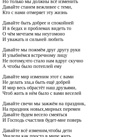
Но только мы должны всё изменить
Давайте станем вежливее с теми,
Кто с нами отмеряет эту жизнь
Давайте быть добрее и спокойней
И в бедах и проблемах видеть то
О чём мечтаем мы неугомоно
И уважать и сильней любить
Давайте мы пожмём друг другу руки
И улыбнёмся встречному лицу
Не потому,что стало нам вдруг скучно
А чтобы было потеплей ему
Давайте мир изменим этот с вами
Не делать зла,а быть ещё добрей
И мир весь обрастёт наш друзьями,
Чтоб жить в нём было с вами веселей
Давайте свечи мы зажжём на праздник,
На праздник новых,мирных перемен
Давайте будем весело смеяться
И Господь счастлив будет-мне поверь
Давайте всё изменим,чтобы дети
Увидели,как просто в мире жить