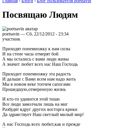
Главная
›
Блоги
›
Блог пользователя poetsavin
Посвящаю Людям
poetsavin — Сб, 22/12/2012 - 23:34
участник
Приходят понемножку к нам силы
И на стене часы отмерят бой
А мы остались с вами люди живы
А значит любит всех нас Наш Господь
Приходит понемножку эта радость
И дальше с Вами всем нам надо жить
Мы в новом веке топчем сапогами
Прошедшую,отмеренную жизнь
И кто-то удивится этой тиши
Все люди замолчали лишь на миг
Разбудят вдруг других восторга крики
Да здравствует Наш светлый милый мир!
А нас Господь всех любит,как и прежде