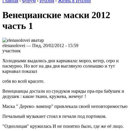
Главная
›
Форум
›
Италия
›
Жизнь в Италии
Венецианские маски 2012
часть 1
elenasolovei — Пнд, 20/02/2012 - 15:59
участник
Холодными выдались дни карнавала: мороз, ветер, серо и
пасмурно. Но вот на два дня выглянуло солнышко и тут
карнавал показал
себя во всей красоте.
Венецианцы достали из сундуков наряды пра-пра бабушек и
дедушек : какие ткани, кружева, жемчуг !
Маска " Дерево- вампир" привлекала своей неповторимостью
Печальный музыкант стоял в печали под портиком.
"Однолицая" кружилась И не понятно было, где же её лицо.