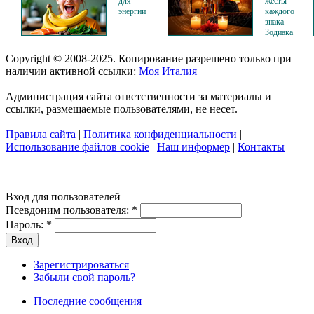
для
жесты
энергии
каждого
знака
Зодиака
Copyright © 2008-2025. Копирование разрешено только при
наличии активной ссылки:
Моя Италия
Администрация сайта ответственности за материалы и
ссылки, размещаемые пользователями, не несет.
Правила сайта
|
Политика конфиденциальности
|
Использование файлов cookie
|
Наш информер
|
Контакты
Вход для пользователей
Псевдоним пользователя:
*
Пароль:
*
Зарегистрироваться
Забыли свой пароль?
Последние сообщения