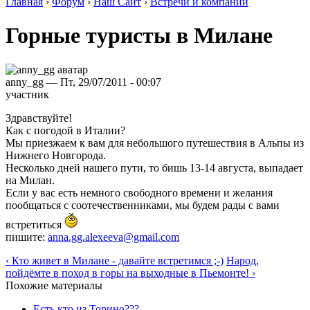
Главная
›
Форум
›
Наш Сайт
›
Встречи и компании
Горные туристы в Милане
anny_gg — Пт, 29/07/2011 - 00:07
участник
Здравствуйте!
Как с погодой в Италии?
Мы приезжаем к вам для небольшого путешествия в Альпы из
Нижнего Новгорода.
Несколько дней нашего пути, то бишь 13-14 августа, выпадает
на Милан.
Если у вас есть немного свободного времени и желания
пообщаться с соотечественниками, мы будем рады с вами
встретиться
пишите:
anna.gg.alexeeva@gmail.com
‹ Кто живет в Милане - давайте встретимся ;-)
Народ,
пойдёмте в поход в горы на выходные в Пьемонте! ›
Похожие материалы
Есть кто из Торино???