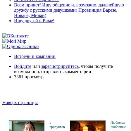
Всем привет! Ищу общение и, возможно, дальнейшую
дружбу с русскими девушками) Провинция Варезе,
Новара, Милан)
Ищу друзей в Риме!
Встречи и компании
Войдите
или
зарегистрируйтесь
, чтобы получить
возможность отправлять комментарии
3361 просмотр
Наверх страницы
5
Любимые
продуктов
любовные