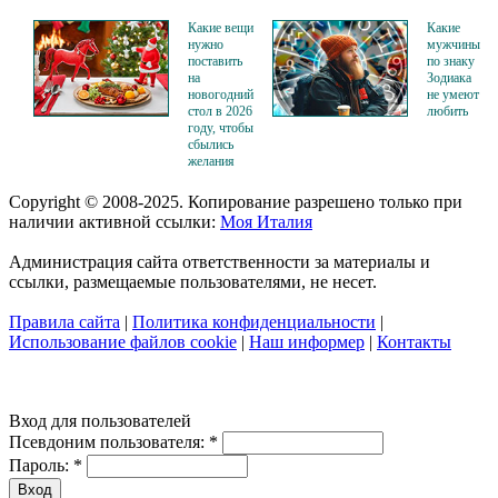
Какие вещи
Какие
нужно
мужчины
поставить
по знаку
на
Зодиака
новогодний
не умеют
стол в 2026
любить
году, чтобы
сбылись
желания
Copyright © 2008-2025. Копирование разрешено только при
наличии активной ссылки:
Моя Италия
Администрация сайта ответственности за материалы и
ссылки, размещаемые пользователями, не несет.
Правила сайта
|
Политика конфиденциальности
|
Использование файлов cookie
|
Наш информер
|
Контакты
Вход для пользователей
Псевдоним пользователя:
*
Пароль:
*