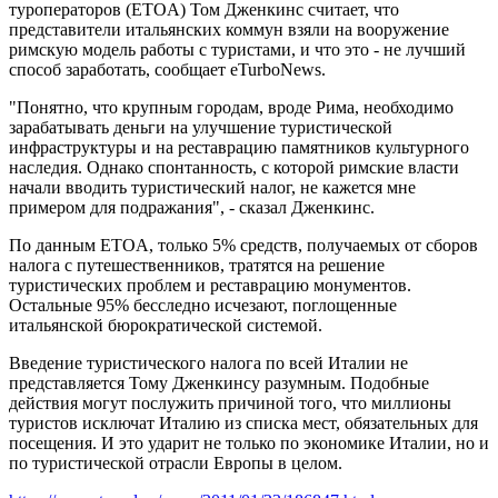
туроператоров (ETOA) Том Дженкинс считает, что
представители итальянских коммун взяли на вооружение
римскую модель работы с туристами, и что это - не лучший
способ заработать, сообщает eTurboNews.
"Понятно, что крупным городам, вроде Рима, необходимо
зарабатывать деньги на улучшение туристической
инфраструктуры и на реставрацию памятников культурного
наследия. Однако спонтанность, с которой римские власти
начали вводить туристический налог, не кажется мне
примером для подражания", - сказал Дженкинс.
По данным ETOA, только 5% средств, получаемых от сборов
налога с путешественников, тратятся на решение
туристических проблем и реставрацию монументов.
Остальные 95% бесследно исчезают, поглощенные
итальянской бюрократической системой.
Введение туристического налога по всей Италии не
представляется Тому Дженкинсу разумным. Подобные
действия могут послужить причиной того, что миллионы
туристов исключат Италию из списка мест, обязательных для
посещения. И это ударит не только по экономике Италии, но и
по туристической отрасли Европы в целом.