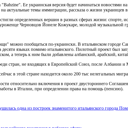
Babzine". Ее украинская версия будет начинаться новостями на 
на актуальные темы иммиграции, рассказа о жизни украинцев в
остигли определенных вершин в разных сферах жизни: спорте, и
 уроженце Черновцов Йонеле Кожукаре, молодой музыкальной г
ощи" можно пообщаться по-украински. В итальянском городе Са
есяти языках помимо итальянского. Пилотный проект был запущ
ском, а теперь к ним были добавлены албанский, арабский, кит
реди стран, не входящих в Европейский Союз, после Албании и М
ейчас в этой стране находится около 200 тыс нелегальных мигр
ости относительно включения в проект двустороннего Соглашен
работы в Италии, при определении права на помощь (пенсию).
ушилась одна из построек знаменитого итальянского города Пом