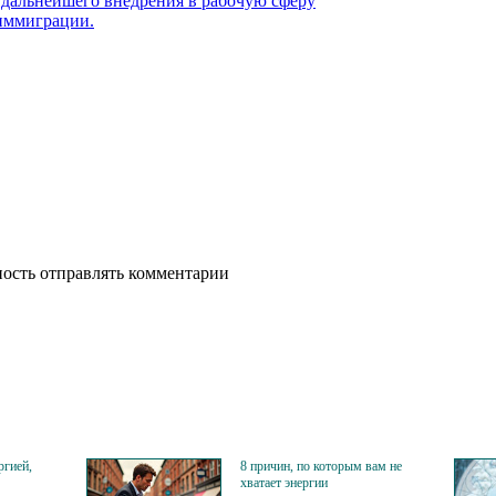
 дальнейшего внедрения в рабочую сферу
 иммиграции.
ность отправлять комментарии
ргией,
8 причин, по которым вам не
хватает энергии