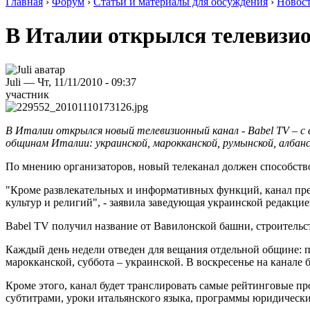
Главная
›
Форум
›
Статьи и материалы для обсуждения
›
Новос
В Италии открылся телевизио
Juli — Чт, 11/11/2010 - 09:37
участник
В Италии открылся новый телевизионный канал - Babel TV – с
общинам Италии: украинской, марокканской, румынской, албанс
По мнению организаторов, новый телеканал должен способств
"Кроме развлекательных и информативных функций, канал пре
культур и религий", - заявила заведующая украинской редакци
Babel TV получил название от Вавилонской башни, строительс
Каждый день недели отведен для вещания отдельной общине: п
марокканской, суббота – украинской. В воскресенье на канале
Кроме этого, канал будет транслировать самые рейтинговые п
субтитрами, уроки итальянского языка, программы юридически