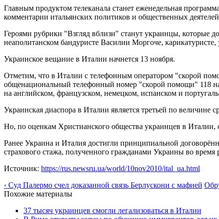
Главным продуктом телеканала станет еженедельная программа "
комментарии итальянских политиков и общественных деятелей 
Героями рубрики "Взгляд вблизи" станут украинцы, которые д
неаполитанском бандуристе Василии Моргоче, карикатуристе,
Украинское вещание в Италии начнется 13 ноября.
Отметим, что в Италии с телефонным оператором "скорой пом
общенациональный телефонный номер "скорой помощи" 118 на д
на английском, французском, немецком, испанском и португаль
Украинская диаспора в Италии является третьей по величине с
Но, по оценкам Христианского общества украинцев в Италии, с
Ранее Украина и Италия достигли принципиальной договорённ
страхового стажа, полученного гражданами Украины во время 
Источник:
https://rus.newsru.ua/world/10nov2010/ital_ua.html
‹ Суд Палермо счел доказанной связь Берлускони с мафией
Обр
Похожие материалы
37 тысяч украинцев смогли легализоваться в Италии