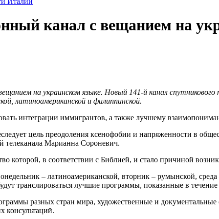
ти Италии
нный канал с вещанием на ук
 вещанием на украинском языке. Новый 141-й канал спутниково
кой, латиноамериканской и филиппинской.
овать интеграции иммигрантов, а также лучшему взаимопониман
следует цель преодоления ксенофобии и напряженности в общес
ей телеканала Марианна Сороневич.
тво которой, в соответствии с Библией, и стало причиной возн
онедельник – латиноамериканской, вторник – румынской, среда 
 будут транслироваться лучшие программы, показанные в течение
рограммы разных стран мира, художественные и документальные
х консультаций.