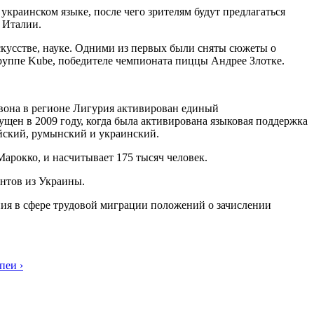
украинском языке, после чего зрителям будут предлагаться
 Италии.
скусстве, науке. Одними из первых были сняты сюжеты о
руппе Kube, победителе чемпионата пиццы Андрее Злотке.
вона в регионе Лигурия активирован единый
ен в 2009 году, когда была активирована языковая поддержка
айский, румынский и украинский.
арокко, и насчитывает 175 тысяч человек.
антов из Украины.
ия в сфере трудовой миграции положений о зачислении
пеи ›