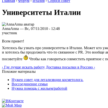
Главная
›
Форум
›
Италия
›
Спроси совет
Университеты Италии
AnnaAnna — Вс, 07/11/2010 - 12:48
участник
Всем привет!
Хотелось бы узнать про университеты в Италии. Может кто уже
и хотелось бы продолжить что-то связанное с PR. Это вообще ак
посоветуйте
Чтобы как говориться совместить приятное с п
‹ Где лучше искать работу
Доставка посылки в Россию ›
Похожие материалы
Нужен совет для легализвции косметолога.
Воссоединение семьи
Нужна помощь с жильем/работой