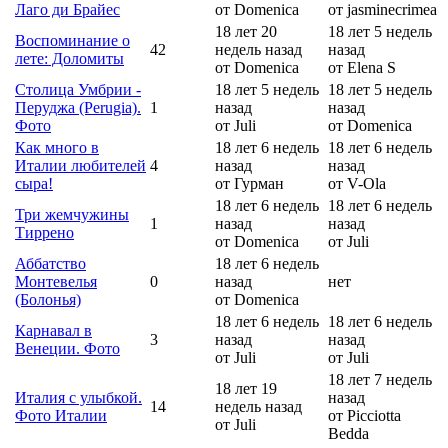
Лаго ди Брайес
от Domenica
от jasminecrimea
18 лет 20
18 лет 5 недель
Воспоминание о
42
недель назад
назад
лете: Доломиты
от Domenica
от Elena S
Столица Умбрии -
18 лет 5 недель
18 лет 5 недель
Перуджа (Perugia).
1
назад
назад
Фото
от Juli
от Domenica
Как много в
18 лет 6 недель
18 лет 6 недель
Италии любителей
4
назад
назад
сыра!
от Гурман
от V-Ola
18 лет 6 недель
18 лет 6 недель
Три жемчужины
1
назад
назад
Тиррено
от Domenica
от Juli
Аббатство
18 лет 6 недель
Монтевелья
0
назад
нет
(Болонья)
от Domenica
18 лет 6 недель
18 лет 6 недель
Карнавал в
3
назад
назад
Венеции. Фото
от Juli
от Juli
18 лет 7 недель
18 лет 19
Италия с улыбкой.
назад
14
недель назад
Фото Италии
от Picciotta
от Juli
Bedda