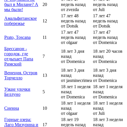
был в Милане? А
20
недель назад
недель назад
мы были!
от zvezda
от Juli
17 лет 48
17 лет 47
Амальфитанское
12
недель назад
недель назад
побережье
от Dotsik
от Dotsik
17 лет 47
17 лет 47
Prato, Toscana
11
недель назад
недель назад
от olgaar
от Domenica
Брессанон -
18 лет 3 дня
18 лет 20 часов
городок, где
7
назад
назад
отдыхает Папа
от Domenica
от Domenica
Римский
18 лет 3 дня
18 лет 3 дня
Венеция. Остров
13
назад
назад
Торчелло
от jasminecrimea
от Domenica
18 лет 1 неделя
18 лет 1 неделя
Узкие улочки
5
назад
назад
Беллуно
от Domenica
от Domenica
18 лет 1 неделя
18 лет 1 неделя
Сиенна
10
назад
назад
от olgaar
от Juli
Горные озера:
18 лет 19
18 лет 3 недели
Лаго Мизурина и
17
недель назад
назад