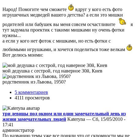
Народ! Помогите чем сможете
вдруг у кого есть фото
игрушечных медведей вашего детства? а если это мишки
родителей или бабушек вы меня совсем осчастливите
я
тут задумала проектик с такими мишками ну очень фотки
нужны...
а если у кого нет фоток с мишками, но есть фотки с
любимыми игрушками, и хочется поделиться тоже велкам
Вот делюсь моими:
мой дедушка с сестрой, год наверное 30й, Киев
родственник из Львова, 1950?
5 комментариев
4111 просмотров
три девицы под окном или один замечательный день из
жизни замечательных людей
Kateryna — Сб, 15/05/2010 -
17:41
администратор
По названию темы уже все поняли что от скромности мы не