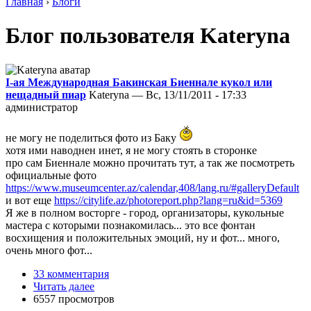
Главная
›
Блоги
Блог пользователя Kateryna
I-ая Международная Бакинская Биеннале кукол или
нещадный пиар
Kateryna — Вс, 13/11/2011 - 17:33
администратор
не могу не поделиться фото из Баку
хотя ими наводнен инет, я не могу стоять в сторонке
про сам Биеннале можно прочитать тут, а так же посмотреть
официальные фото
https://www.museumcenter.az/calendar,408/lang,ru/#galleryDefault
и вот еще
https://citylife.az/photoreport.php?lang=ru&id=5369
Я же в полном восторге - город, организаторы, кукольные
мастера с которыми познакомилась... это все фонтан
восхищения и положительных эмоций, ну и фот... много,
очень много фот...
33 комментария
Читать далее
6557 просмотров